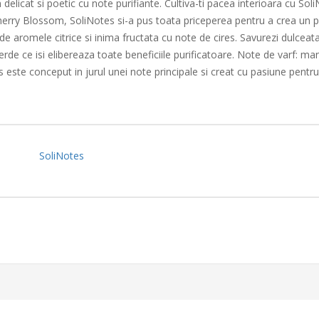
m delicat si poetic cu note purifiante. Cultiva-ti pacea interioara cu
rry Blossom, SoliNotes si-a pus toata priceperea pentru a crea un pa
e aromele citrice si inima fructata cu note de cires. Savurezi dulceata
verde ce isi elibereaza toate beneficiile purificatoare. Note de varf:
este conceput in jurul unei note principale si creat cu pasiune pentr
SoliNotes