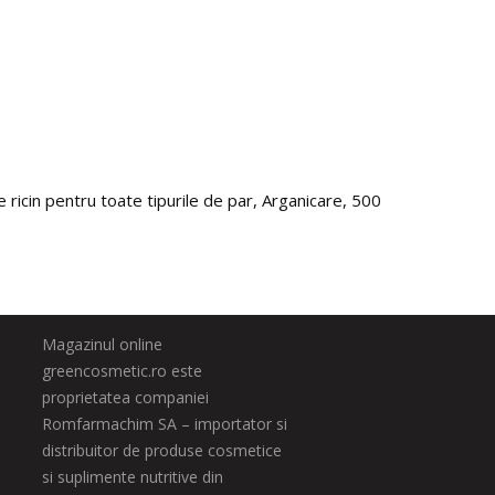
 ricin pentru toate tipurile de par, Arganicare, 500 ml
Super 
83.0
Magazinul online
greencosmetic.ro este
proprietatea companiei
Romfarmachim SA – importator si
distribuitor de produse cosmetice
si suplimente nutritive din