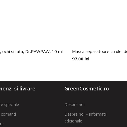
 ochi si fata, Dr.PAWPAW, 10 ml
Masca reparatoare cu ulei de
97.00
lei
enzi si livrare
GreenCosmetic.ro
te speciale
Despre noi
 comand
Despre noi – informatii
aditionale
are