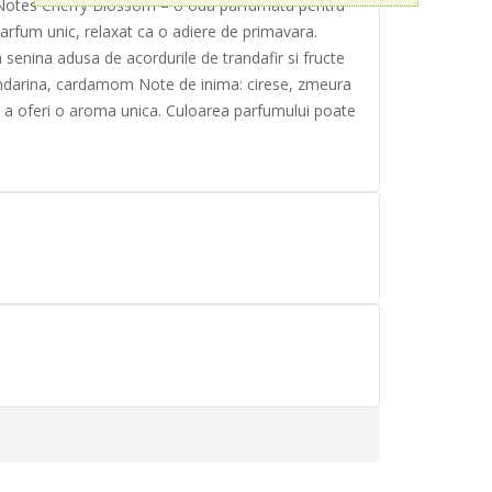
 SoliNotes Cherry Blossom – o oda parfumata pentru
rfum unic, relaxat ca o adiere de primavara.
 senina adusa de acordurile de trandafir si fructe
 mandarina, cardamom Note de inima: cirese, zmeura
u a oferi o aroma unica. Culoarea parfumului poate