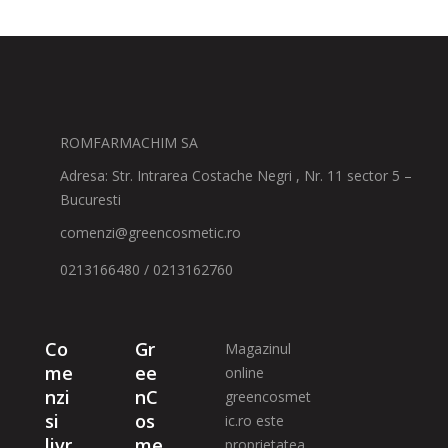
ROMFARMACHIM SA
Adresa: Str. Intrarea Costache Negri , Nr. 11 sector 5 –
Bucuresti
comenzi@greencosmetic.ro
0213166480 / 0213162760
Co
Gr
Magazinul
me
ee
online
nzi
nC
greencosmet
si
os
ic.ro este
livr
me
proprietatea