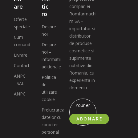
are
tic.
companiei
ro
Romfarmachi
Oferte
m SA –
speciale
Despre
importator si
noi
distribuitor
Cum
de produse
comand
Despre
cosmetice si
noi –
Livrare
suplimente
informatii
Contact
nutritive din
aditionale
Romania, cu
ANPC
Politica
experienta in
- SAL
de
domeniu.
utilizare
ANPC
cookie
Prelucrarea
datelor cu
ABONARE
caracter
personal