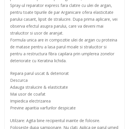
Spray-ul reparator express fara clatire cu ulei de argan,
pentru toate tipurile de par Arganicare ofera elasticitate
parului casant, lipsit de stralucire. Dupa prima aplicare, vei
observa efectul asupra parului, care va deveni mai
stralucitor si usor de aranjat.
Formula unica are in compozitie ulei de argan cu proteina
de matase pentru a lasa parul moale si stralucitor si
pentru a restructura fibra capilara prin umplerea zonelor
deteriorate cu Keratina lichida.
Repara parul uscat & deteriorat
Descurca
Adauga stralucire & elasticitate
Mai usor de coafat
Impiedica electrizarea
Previne aparitia varfurilor despicate
Utilzare: Agita bine recipientul inainte de folosire.
Foloseste dupa samponare. Nu clati. Aplica pe parul umed