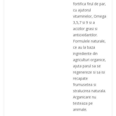
fortifica firul de par,
cu ajutorul
vitaminelor, Omega
3,5,7 si 9 si a
acizilor grasi si
antioxidantilor.
Formulele naturale,
ce au la baza
ingrediente din
agriculturi organice,
ajuta parul sa se
regenereze si sa isi
recapate
frumusetea si
stralucirea naturala.
Arganicare nu
testeaza pe
animale.