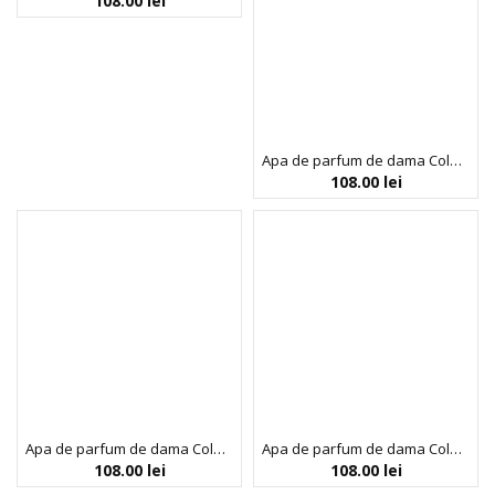
108.00
lei
Apa de parfum de dama Colour Me Colours, Milton-Lloyd Fragrances, 100 ml
108.00
lei
Apa de parfum de dama Colour Me Indigo, Milton-Lloyd Fragrances, 100 ml
Apa de parfum de dama Colour Me Neon Pink, Milton-Lloyd Fragrances, 100 ml
108.00
lei
108.00
lei