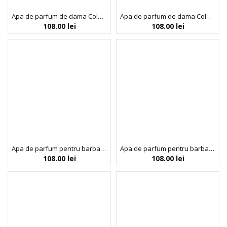
Apa de parfum de dama Colour Me Red, Milton-Lloyd Fragrances, 100 ml
Apa de parfum de dama Colour Me Violet, Milton-Lloyd Fragrances, 100 ml
108.00
lei
108.00
lei
Apa de parfum pentru barbati Colour Me Abstract Art, Milton-Lloyd Fragrances, 100 ml
Apa de parfum pentru barbati Colour Me Azure, Milton-Lloyd Fragrances, 100 ml
108.00
lei
108.00
lei