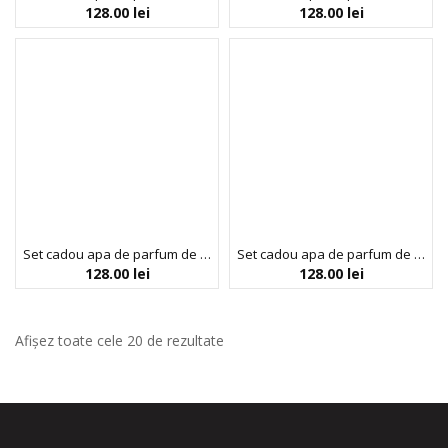
128.00
lei
128.00
lei
Set cadou apa de parfum de dama Colour Me Purple & spray de corp, Milton-Lloyd Fragrances, 1 x 100 ml, 1 x 150 ml
Set cadou apa de parfum de dama Colour Me Sky Blue & spray de corp, Milton-Lloyd Fragrances, 250 ml
128.00
lei
128.00
lei
Afișez toate cele 20 de rezultate