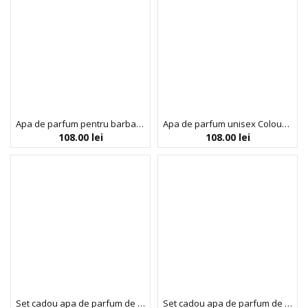
Apa de parfum pentru barbati Colour Me White, Milton-Lloyd Fragrances,100 ml
Apa de parfum unisex Colour Me Dark Red, Milton-Lloyd Fragrances, 100 ml
108.00
lei
108.00
lei
Set cadou apa de parfum de dama Colour Me Neon Pink & spray de corp, Milton-Lloyd Fragrances, 250 ml
Set cadou apa de parfum de dama Colour Me Pink & spray de corp, Milton-Lloyd Fragrances, 250 ml