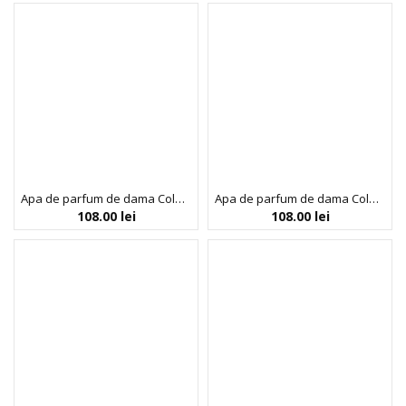
Apa de parfum de dama Colour Me Pink, Milton-Lloyd Fragrances, 100 ml
Apa de parfum de dama Colour Me Purple, Milton-Lloyd Fragrances, 100 ml
108.00
lei
108.00
lei