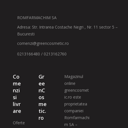
ROMFARMACHIM SA
Adresa: Str. Intrarea Costache Negri , Nr. 11 sector 5 –
Bucuresti
comenzi@greencosmetic.ro
0213166480 / 0213162760
Co
Gr
Magazinul
me
ee
online
nzi
nC
greencosmet
si
os
ic.ro este
livr
me
proprietatea
are
tic.
companiei
ro
Romfarmachi
Oferte
m SA –