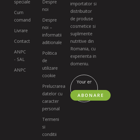
speciale
Despre
importator si
noi
distribuitor
Cum
de produse
comand
Despre
cosmetice si
noi –
Livrare
suplimente
informatii
Contact
nutritive din
aditionale
Romania, cu
ANPC
Politica
experienta in
- SAL
de
domeniu.
utilizare
ANPC
cookie
Prelucrarea
datelor cu
ABONARE
caracter
personal
Termeni
si
conditii