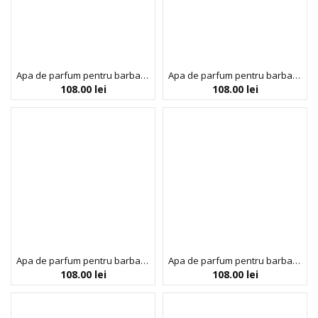
Apa de parfum pentru barbati Colour Me Blue, Milton-Lloyd Fragrances, 100 ml
Apa de parfum pentru barbati Colour Me Green, Milton-Lloyd Fragrances, 100 ml
108.00
lei
108.00
lei
Apa de parfum pentru barbati Colour Me Silver Sport, Milton-Lloyd Fragrances, 100 ml
Apa de parfum pentru barbati Colour Me Volt, Milton-Lloyd Fragrances, 100 ml
108.00
lei
108.00
lei