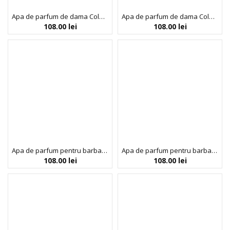
Apa de parfum de dama Colour Me Red, Milton-Lloyd Fragrances, 100 ml
Apa de parfum de dama Colour Me Violet, Milton-Lloyd Fragrances, 100 ml
108.00
lei
108.00
lei
Apa de parfum pentru barbati Colour Me Abstract Art, Milton-Lloyd Fragrances, 100 ml
Apa de parfum pentru barbati Colour Me Azure, Milton-Lloyd Fragrances, 100 ml
108.00
lei
108.00
lei