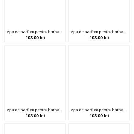
Apa de parfum pentru barbati Colour Me Blue, Milton-Lloyd Fragrances, 100 ml
Apa de parfum pentru barbati Colour Me Green, Milton-Lloyd Fragrances, 100 ml
108.00
lei
108.00
lei
Apa de parfum pentru barbati Colour Me Silver Sport, Milton-Lloyd Fragrances, 100 ml
Apa de parfum pentru barbati Colour Me Volt, Milton-Lloyd Fragrances, 100 ml
108.00
lei
108.00
lei