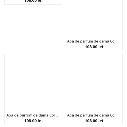
108.00
lei
Apa de parfum de dama Colour Me Colours, Milton-Lloyd Fragrances, 100 ml
108.00
lei
Apa de parfum de dama Colour Me Indigo, Milton-Lloyd Fragrances, 100 ml
Apa de parfum de dama Colour Me Neon Pink, Milton-Lloyd Fragrances, 100 ml
108.00
lei
108.00
lei