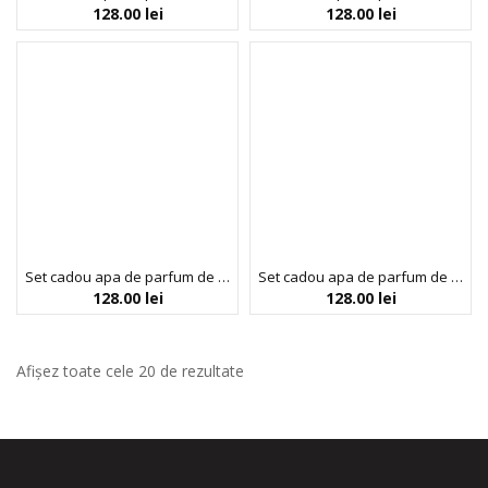
128.00
lei
128.00
lei
Set cadou apa de parfum de dama Colour Me Purple & spray de corp, Milton-Lloyd Fragrances, 1 x 100 ml, 1 x 150 ml
Set cadou apa de parfum de dama Colour Me Sky Blue & spray de corp, Milton-Lloyd Fragrances, 250 ml
128.00
lei
128.00
lei
Afișez toate cele 20 de rezultate