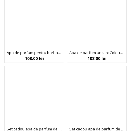
Apa de parfum pentru barbati Colour Me White, Milton-Lloyd Fragrances,100 ml
Apa de parfum unisex Colour Me Dark Red, Milton-Lloyd Fragrances, 100 ml
108.00
lei
108.00
lei
Set cadou apa de parfum de dama Colour Me Neon Pink & spray de corp, Milton-Lloyd Fragrances, 250 ml
Set cadou apa de parfum de dama Colour Me Pink & spray de corp, Milton-Lloyd Fragrances, 250 ml