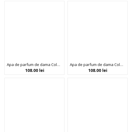
Apa de parfum de dama Colour Me Pink, Milton-Lloyd Fragrances, 100 ml
Apa de parfum de dama Colour Me Purple, Milton-Lloyd Fragrances, 100 ml
108.00
lei
108.00
lei