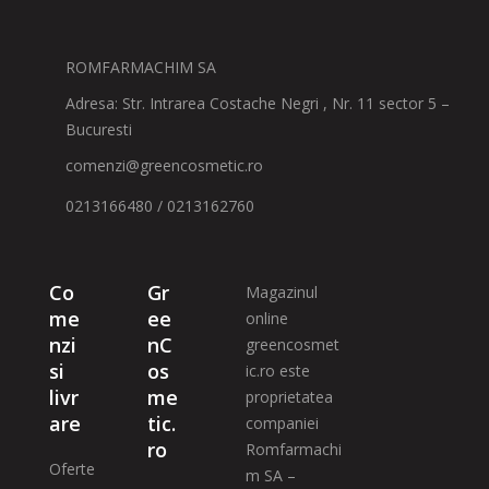
ROMFARMACHIM SA
Adresa: Str. Intrarea Costache Negri , Nr. 11 sector 5 –
Bucuresti
comenzi@greencosmetic.ro
0213166480 / 0213162760
Co
Gr
Magazinul
me
ee
online
nzi
nC
greencosmet
si
os
ic.ro este
livr
me
proprietatea
are
tic.
companiei
ro
Romfarmachi
Oferte
m SA –