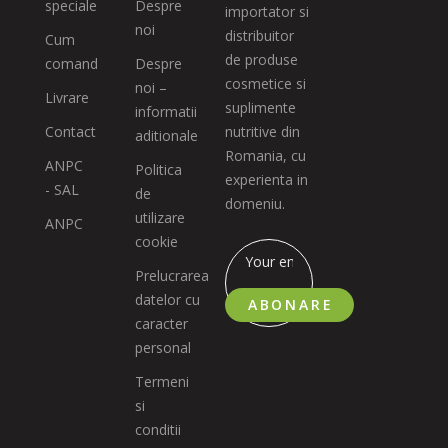
speciale
Despre
importator si
noi
distribuitor
Cum
de produse
comand
Despre
cosmetice si
noi –
Livrare
suplimente
informatii
Contact
nutritive din
aditionale
Romania, cu
ANPC
Politica
experienta in
- SAL
de
domeniu.
utilizare
ANPC
cookie
Prelucrarea
datelor cu
ABONARE
caracter
personal
Termeni
si
conditii