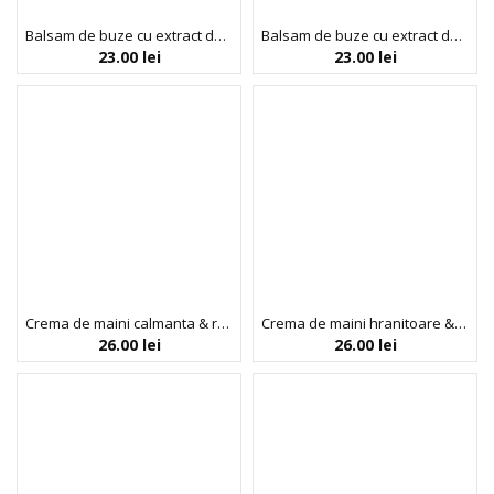
Balsam de buze cu extract de miere si lapte de magarita, BIOBAZA BEES & DONKEYS, 4,5 g
Balsam de buze cu extract de miere si ovaz, BIOBAZA BEES & OATS, 4,5 g
23.00
lei
23.00
lei
Crema de maini calmanta & reparatoare, cu lapte de magarita, 24 h, Bees & Donkey, Biobaza, 50 ml
Crema de maini hranitoare & protectoare, cu miere si lapte de ovaz, 24 h, Bees & Oats, Biobaza, 50 ml
26.00
lei
26.00
lei