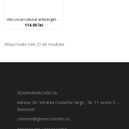
Ulei uscat natural antivergeturi, pentru sarcina, Biobaza MAMA, 150 ml
114.00
lei
Afișez toate cele 21 de rezultate
ROMFARMACHIM SA
Adresa: Str. Intrarea Costache Negri , Nr. 11 sector 5 –
Bucuresti
comenzi@greencosmetic.ro