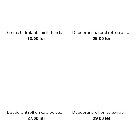
Crema hidratanta multi-functionala pentru barbati [GENTLE]MEN ONE & ONLY, Biobaza, 30 ml
Deodorant natural roll-on pentru copii Applechu Monster, Biobaza Kids, 30 ml
18.00
lei
25.00
lei
Deodorant roll-on cu aloe vera si extract de portocala dulce & salvie, Sportsman, BIOBAZA GENTLE[MEN], 50 ml
Deodorant roll-on cu extract de miere si lapte de capra, BIOBAZA BEES & GOATS, 50 ml
27.00
lei
29.00
lei