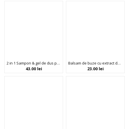
2 in 1 Sampon & gel de dus pentru copii, cu ulei de menta & bergamota si parfum de mar, Applechu Monster, Biobaza Kids, 250 ml
Balsam de buze cu extract de miere si lapte de capra, BIOBAZA BEES & GOATS, 4,5 g
43.00
lei
23.00
lei