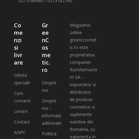
0213166480 / 0213162760
Co
Gr
Magazinul
me
ee
online
nzi
nC
greencosmet
si
os
ic.ro este
livr
me
proprietatea
are
tic.
companiei
ro
Romfarmachi
Oferte
m SA –
speciale
Despre
importator si
noi
distribuitor
Cum
de produse
comand
Despre
cosmetice si
noi –
Livrare
suplimente
informatii
Contact
nutritive din
aditionale
Romania, cu
ANPC
Politica
experienta in