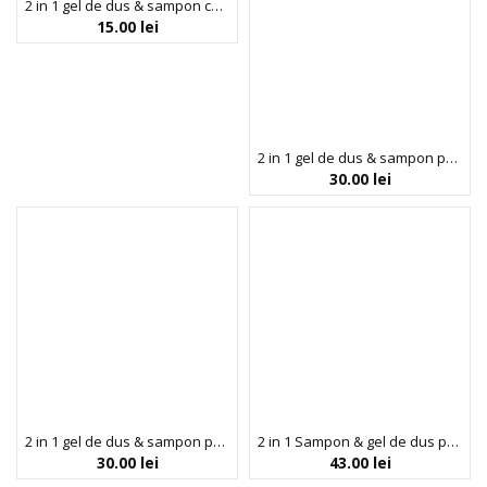
2 in 1 gel de dus & sampon cu ulei de patchouli, carbune si vitamina B5, Black Energy, BIOBAZA [GENTLE]MEN, 30 ml
15.00
lei
2 in 1 gel de dus & sampon pentru barbati, cu aloe vera si extract de portocala dulce & salvie, Sportsman, BIOBAZA GENTLE[MEN], 220 ml
30.00
lei
2 in 1 gel de dus & sampon pentru barbati, cu amestec de plante, Botanist, BIOBAZA GENTLE[MEN], 220 ml
2 in 1 Sampon & gel de dus pentru copii, cu ulei de cimbru si parfum de piersica alba, Sea Princess, Biobaza Kids, 250 ml
30.00
lei
43.00
lei