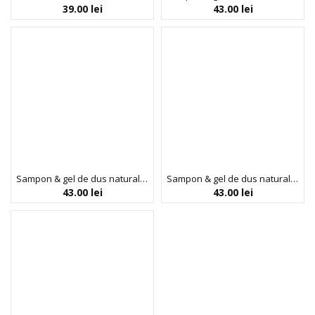
39.00
lei
43.00
lei
Sampon & gel de dus natural pentru copii Magic Garden, Biobaza, 250 ml
Sampon & gel de dus natural pentru copii, cu aloe vera si extract de ceai verde, Dragon, Biobaza, 250 ml
43.00
lei
43.00
lei