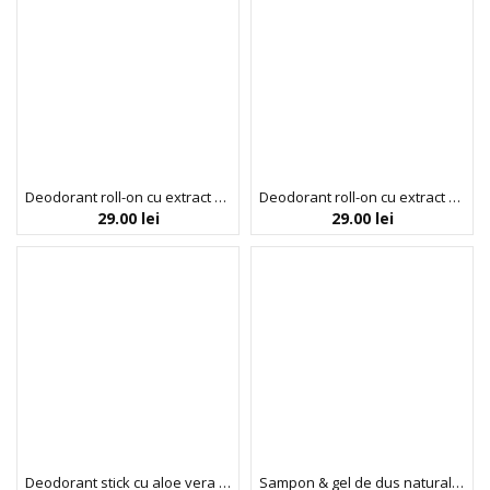
Deodorant roll-on cu extract de miere si lapte de magarita, BIOBAZA BEES & DONKEYS, 50 ml
Deodorant roll-on cu extract de miere si ovaz, BIOBAZA BEES & OATS, 50 ml
29.00
lei
29.00
lei
Deodorant stick cu aloe vera si extract de portocala dulce & salvie, Sportsman, BIOBAZA GENTLE[MEN], 50 ml
Sampon & gel de dus natural pentru copii Action Hero, Biobaza, 250 ml