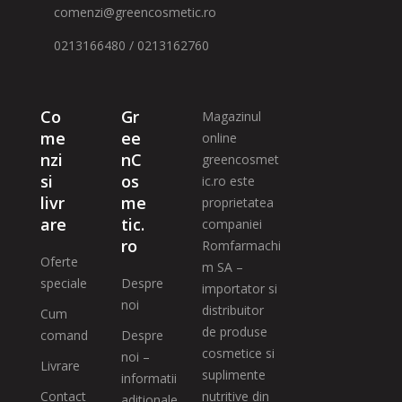
comenzi@greencosmetic.ro
0213166480 / 0213162760
Co
Gr
Magazinul
me
ee
online
nzi
nC
greencosmet
si
os
ic.ro este
livr
me
proprietatea
are
tic.
companiei
ro
Romfarmachi
Oferte
m SA –
speciale
Despre
importator si
noi
distribuitor
Cum
de produse
comand
Despre
cosmetice si
noi –
Livrare
suplimente
informatii
Contact
nutritive din
aditionale