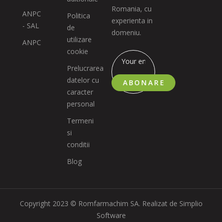
Romania, cu
ANPC
Politica
experienta in
- SAL
de
domeniu.
utilizare
ANPC
cookie
Prelucrarea
datelor cu
ABONARE
caracter
personal
Termeni
si
conditii
Blog
Copyright 2023 © Romfarmachim SA. Realizat de Simplio
Software