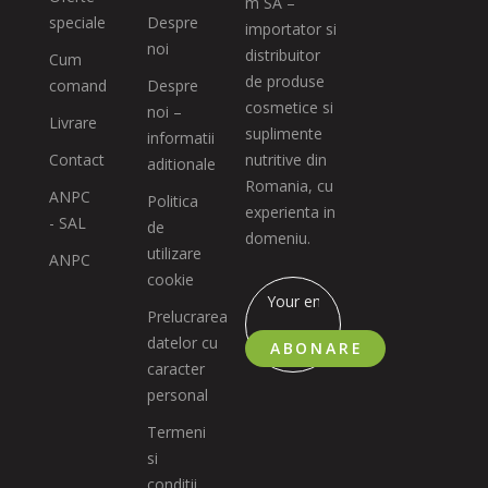
m SA –
speciale
Despre
importator si
noi
distribuitor
Cum
de produse
comand
Despre
cosmetice si
noi –
Livrare
suplimente
informatii
Contact
nutritive din
aditionale
Romania, cu
ANPC
Politica
experienta in
- SAL
de
domeniu.
utilizare
ANPC
cookie
Prelucrarea
datelor cu
ABONARE
caracter
personal
Termeni
si
conditii