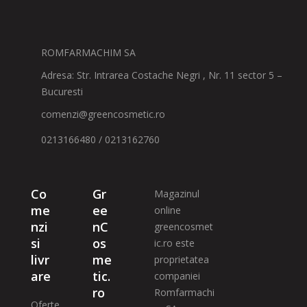
ROMFARMACHIM SA
Adresa: Str. Intrarea Costache Negri , Nr. 11 sector 5 –
Bucuresti
comenzi@greencosmetic.ro
0213166480 / 0213162760
Co
Gr
Magazinul
me
ee
online
nzi
nC
greencosmet
si
os
ic.ro este
livr
me
proprietatea
are
tic.
companiei
ro
Romfarmachi
Oferte