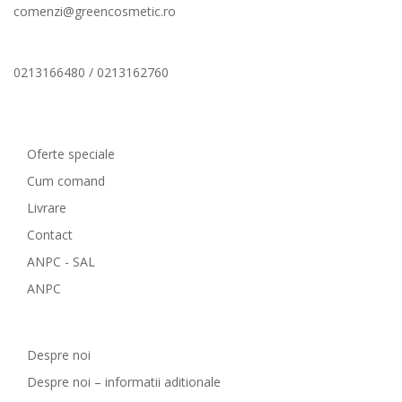
comenzi@greencosmetic.ro
0213166480 / 0213162760
Comenzi si livrare
Oferte speciale
Cum comand
Livrare
Contact
ANPC - SAL
ANPC
GreenCosmetic.ro
Despre noi
Despre noi – informatii aditionale