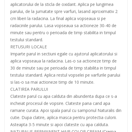
aplicatorului de la sticla de oxidant. Aplica pe lungimea
parului, de la jumatate spre varfuri, lasand aproximativ 2
cm liberi la radacina. La final aplica vopseaua si pe
radacinile parului. Lasa vopseaua sa actioneze 30-40 de
minute sau pentru o perioada de timp stabilita in timpul
testului standard.
RETUSURI LOCALE
Imparte parul in sectiuni egale cu ajutorul aplicatorului si
aplica vopseaua la radacina. Las-o sa actioneze timp de
30 de minute sau pe perioada de timp stabilita in timpul
testului standard. Aplica restul vopselei pe varfurile parului
si las-o sa mai actioneze timp de 10 minute.
CLATIREA PARULUI
Clateste parul cu apa calduta din abundenta dupa ce s-a
incheiat procesul de vopsire. Clateste pana cand apa
ramane curata. Apoi spala parul cu samponul Naturalis din
cutie. Dupa clatire, aplica masca pentru protectia culorii.
Asteapta 3-5 minute si apoi clateste cu apa calduta.
NATURALIS PERMANENT HAIR COLOR CREAM (Crema