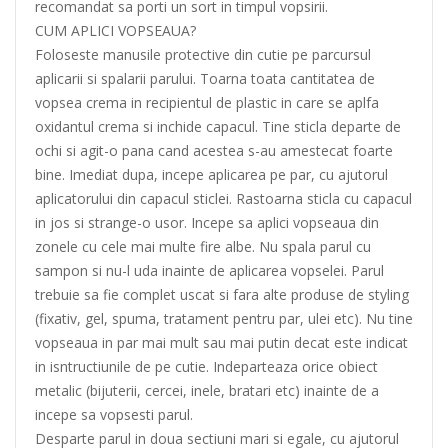
recomandat sa porti un sort in timpul vopsirii.
CUM APLICI VOPSEAUA?
Foloseste manusile protective din cutie pe parcursul
aplicarii si spalarii parului. Toarna toata cantitatea de
vopsea crema in recipientul de plastic in care se aplfa
oxidantul crema si inchide capacul. Tine sticla departe de
ochi si agit-o pana cand acestea s-au amestecat foarte
bine. Imediat dupa, incepe aplicarea pe par, cu ajutorul
aplicatorului din capacul sticlei. Rastoarna sticla cu capacul
in jos si strange-o usor. Incepe sa aplici vopseaua din
zonele cu cele mai multe fire albe. Nu spala parul cu
sampon si nu-l uda inainte de aplicarea vopselei. Parul
trebuie sa fie complet uscat si fara alte produse de styling
(fixativ, gel, spuma, tratament pentru par, ulei etc). Nu tine
vopseaua in par mai mult sau mai putin decat este indicat
in isntructiunile de pe cutie. Indeparteaza orice obiect
metalic (bijuterii, cercei, inele, bratari etc) inainte de a
incepe sa vopsesti parul.
Desparte parul in doua sectiuni mari si egale, cu ajutorul