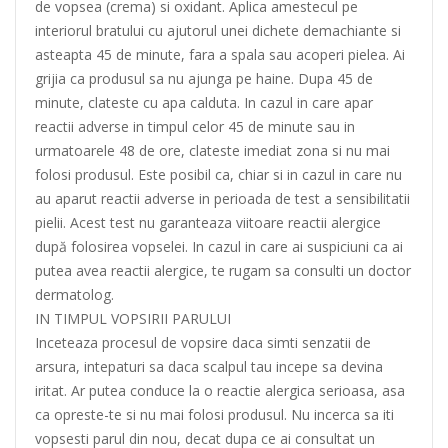
de vopsea (crema) si oxidant. Aplica amestecul pe
interiorul bratului cu ajutorul unei dichete demachiante si
asteapta 45 de minute, fara a spala sau acoperi pielea. Ai
grijia ca produsul sa nu ajunga pe haine. Dupa 45 de
minute, clateste cu apa calduta. In cazul in care apar
reactii adverse in timpul celor 45 de minute sau in
urmatoarele 48 de ore, clateste imediat zona si nu mai
folosi produsul. Este posibil ca, chiar si in cazul in care nu
au aparut reactii adverse in perioada de test a sensibilitatii
pielii. Acest test nu garanteaza viitoare reactii alergice
după folosirea vopselei. In cazul in care ai suspiciuni ca ai
putea avea reactii alergice, te rugam sa consulti un doctor
dermatolog.
IN TIMPUL VOPSIRII PARULUI
Inceteaza procesul de vopsire daca simti senzatii de
arsura, intepaturi sa daca scalpul tau incepe sa devina
iritat. Ar putea conduce la o reactie alergica serioasa, asa
ca opreste-te si nu mai folosi produsul. Nu incerca sa iti
vopsesti parul din nou, decat dupa ce ai consultat un