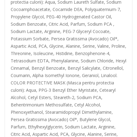
protectia culorii): Aqua, Sodium Laureth Sulfate, Sodium
Cocoamphoacetate, Cocamide DEA, Polyquaternium-7,
Propylene Glycol, PEG-40 Hydrogenated Castor Oil,
Sodium Benzoate, Citric Acid, Parfum, Sodium PCA ,
Sodium Lactate, Arginine, PEG-7 Glyceryl Cocoate,
Potassium Sorbate, Persea Gratissima (Avocado) Oil*,
Aspartic Acid, PCA, Glycine, Alanine, Serine, Valine, Proline,
Threonine, Isoleucine, Histidine, Benzophenone-4,
Tetrasodium EDTA, Phenylalanine, Sodium Chloride, Hexyl
Cinnamal, Benzyl Benzoate, Benzyl Salicylate, Citronellol,
Coumarin, Alpha Isomethyl Ionone, Geraniol, Linalool.
COLOR PROTECTIVE MASK (Masca pentru protectia
culorii): Aqua, PPG-3 Benzyl Ether Myristate, Cetearyl
Alcohol, Cetyl Esters, Steareth-2, Sodium PCA,
Behentrimonium Methosulfate, Cetyl Alcohol,
Phenoxyethanol, Stearamidopropyl Dimethylamine,
Persea Gratissima (Avocado) Oil*, Butylene Glycol,
Parfum, Ethylhexylglycerin, Sodium Lactate, Arginine,
Citric Acid, Aspartic Acid, PCA, Glycine, Alanine, Serine,