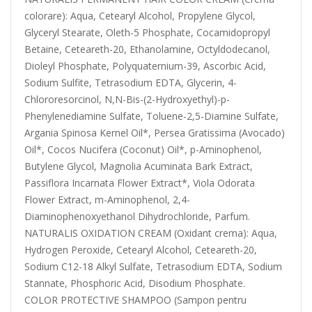
colorare): Aqua, Cetearyl Alcohol, Propylene Glycol,
Glyceryl Stearate, Oleth-5 Phosphate, Cocamidopropyl
Betaine, Ceteareth-20, Ethanolamine, Octyldodecanol,
Dioleyl Phosphate, Polyquaternium-39, Ascorbic Acid,
Sodium Sulfite, Tetrasodium EDTA, Glycerin, 4-
Chlororesorcinol, N,N-Bis-(2-Hydroxyethyl)-p-
Phenylenediamine Sulfate, Toluene-2,5-Diamine Sulfate,
Argania Spinosa Kernel Oil*, Persea Gratissima (Avocado)
Oil*, Cocos Nucifera (Coconut) Oil*, p-Aminophenol,
Butylene Glycol, Magnolia Acuminata Bark Extract,
Passiflora Incarnata Flower Extract*, Viola Odorata
Flower Extract, m-Aminophenol, 2,4-
Diaminophenoxyethanol Dihydrochloride, Parfum.
NATURALIS OXIDATION CREAM (Oxidant crema): Aqua,
Hydrogen Peroxide, Cetearyl Alcohol, Ceteareth-20,
Sodium C12-18 Alkyl Sulfate, Tetrasodium EDTA, Sodium
Stannate, Phosphoric Acid, Disodium Phosphate.
COLOR PROTECTIVE SHAMPOO (Sampon pentru