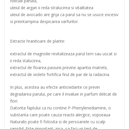
foliculii parului,
uleiul de argan ii reda stralucirea si vitalitatea
uleiul de avocado are grija ca parul sa nu se usuce excesiv
si preintampina despicarea varfurilor.
Extracte hranitoare de plante:
extractul de magnolie revitalizeaza parul tern sau uscat si
ii reda stalucirea,
extractul de floarea pasiunii previne aparitia matretii,
extractul de violete fortifica firul de par de la radacina.
In plus, acestea au efecte antioxidante ce previn
degradarea parului, pe care il invaluie in parfum delicat de
flori.
Datorita faptului ca nu contine P-Phenylenediamine, o
substanta care poate cauza reactii alergice, vopseaua
Naturalis poate fi folosita si de persoanele cu scalp
sensibil. Este important, insa, sa faci un test de