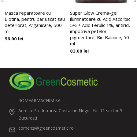
Masca reparatoare cu
Super Glow Crema-gel
Biotina, pentru par uscat sau
iluminatoare cu Acid Ascorbic
deteriorat, Arganicare, 500
5% + Acid Ferulic 1%, antirid,
ml
impotriva petelor
pigmentare, Bio Balance, 50
96.00
lei
ml
83.00
lei
ROMFARMACHIM SA
Adresa: Str. Intrarea Costache Negri , Nr. 11 sector 5 –
Bucuresti
comenzi@greencosmetic.ro