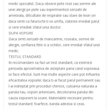
medic specialist. Daca observi pete rosii sau semne ale
unei alergii pe piele sau experimentezi senzatii de
ameteala, dificultate de respiratie sau stare de lesin ori
daca simti ca fata/ochii ti se umfla, clateste imediat parul
si cere imediat sfatul unui doctor.
DUPA VOPSIRE
Daca simti senzatii de mancarime, roseata, semne de
alergie, umflarea fete si a ochilor, cere imediat sfatul unei
medic.
TESTUL STANDARD
Iti recomandam sa faci un test standard, ca estimezi
perioada aproximativa de asteptare pana cand vopseaua
isi face efectul. Sunt mai multe aspecte care pot influenta
eficacitatea vopselei: daca ti-ai facut parul permanent sau
l-ai indreptat prin proceduri chimice, culoarea naturala a
parului tau, vopsiri anterioare, decolorarea parului din
cauza expunerii la soare. Materialele necesare pentru
testul standard: foarfece, banda adeziva si ceas.