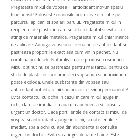
Pregateste mixul de vopsea + antioxidant intr-un spatiu
bine aerisit! Foloseste manusile protective din cutie pe
parcursul aplicarii si spalarii parului. Pregateste mixul in
recipientul de plastic in care se afla oxidantul si evita sa il
atingi de materiale metalice. Pregateste mixul chiar inainte
de aplicare. Adauga vopseaua crema peste antioxidant si
pastreaza proportiile exact asa cum vin in pachet. Nu
combina produsele Naturalis cu alte produse cosmetice.
Mixul obtinut nu se pastreaza pentru mai tarziu, pentru ca
sticla de plastic in care amesteci vopseaua si antioxidantul
poate exploda. Unele susbstante din vopsea sau
antioxidant pot irita ochii sau provoca leziuni permanente!
Evita contactul cu ochii! In cazul in care mixul ajuge in
ochi, clateste imediat cu apa din abundenta si consulta
urgent un doctor. Daca porti lentile de contact si mixul de
vospea si antioxidant ajunge in ochii, scoate lentilele
imediat, spala ochii cu apa din abundenta si consulta
urgent un doctor. Evita sa atingi solutia de haine. Este