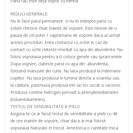
Parul tau este deja vopsit cu henna
REGULI GENERALE:
Nu iti face parul permanent si nu iti indrepta parul cu
solutii chimice chiar inainte de vopsire. Este nevoie de o
pauza de cel putin 1 saptamana de vopsire daca ai urmat
aceste proceduri. Evita contactul cu ochii! In caz de
contact cu ochii clateste imediat cu apa din abundenta. Nu
folosi vopseaua pentru a-ti colora genele sau sprancenele.
Dupa vopsire, clateste parul cu apa din abundenta,
folosind manusile din cutie. Nu lasa produsul la indemana
copiilor. Nu lasa produsul in lumina directa a soarelui sau
la caldura, pastreaza produsul intr-un loc uscat si racoros.
Produsul contine hidrogen peroxid si phenylenediamines
(toluenediamines).
TESTUL DE SENSIBILITATE A PIELII
Asigura-te ca ai facut testul de sensibilitate a pielii cu 48
de ore inainte de vopsire, chiar daca ai mai folosit
vopseaua Naturalis in trecut. Amesteca o cantitate mica