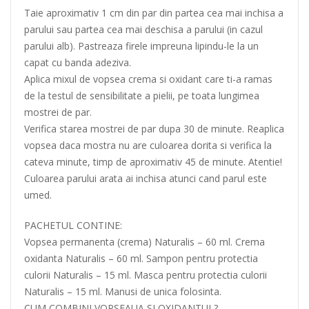
Taie aproximativ 1 cm din par din partea cea mai inchisa a
parului sau partea cea mai deschisa a parului (in cazul
parului alb). Pastreaza firele impreuna lipindu-le la un
capat cu banda adeziva.
Aplica mixul de vopsea crema si oxidant care ti-a ramas
de la testul de sensibilitate a pielii, pe toata lungimea
mostrei de par.
Verifica starea mostrei de par dupa 30 de minute. Reaplica
vopsea daca mostra nu are culoarea dorita si verifica la
cateva minute, timp de aproximativ 45 de minute. Atentie!
Culoarea parului arata ai inchisa atunci cand parul este
umed.
PACHETUL CONTINE:
Vopsea permanenta (crema) Naturalis – 60 ml. Crema
oxidanta Naturalis – 60 ml. Sampon pentru protectia
culorii Naturalis – 15 ml. Masca pentru protectia culorii
Naturalis – 15 ml. Manusi de unica folosinta.
CUM COMBINI VOPSEAUA SI OXIDANTUL?