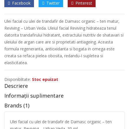
Facebook
Twitter
Pinterest
Ulei facial cu ulei de trandafir de Damasc organic – ten matur,
Reviving – Urban Veda. Uleiul facial Reviving hidrateaza tenul
datorita trandafirului hidratant, extractului nutritiv de shatavari si
uleiului de argan care are si proprietati antiageing. Aceasta
formula regeneranta, antioxidanta si bogata in omega este
creata sa refaca pielea obosita, redandu-I supletea si
elasticitatea.
Disponiblitate:
Stoc epuizat
Descriere
Informații suplimentare
Brands (1)
Ulei facial cu ulei de trandafir de Damasc organic – ten
matur, Reviving – Urban Veda, 30 ml