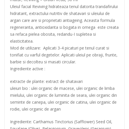
Uleiul facial Reviving hidrateaza tenul datorita trandafirului
hidratant, extractului nutritiv de shatavari si uleiului de
argan care are si proprietati antiageing. Aceasta formula
regeneranta, antioxidanta si bogata in omega este creata
sa refaca pielea obosita, redandu-I supletea si
elasticitatea.
Mod de utilizare: Aplicati 3-4 picaturi pe tenul curat si
tonifiat cu varful degetelor. Aplicati uleiul pe obraji, frunte,
barbie si decolteu si masati circular.
Ingrediente active :
extracte de plante: extract de shatavari
uleiuri bio : ulei organic de macese, ulei organic de limba
mielului, ulei organic de luminita de seara, ulei organic din
seminte de canepa, ulei organic de catina, ulei organic de
rodie, ulei organic de argan
Ingrediente: Carthamus Tinctorius (Safflower) Seed Oil,
Squalane (Olive), Pelargonium, Graveolens (Geranium)