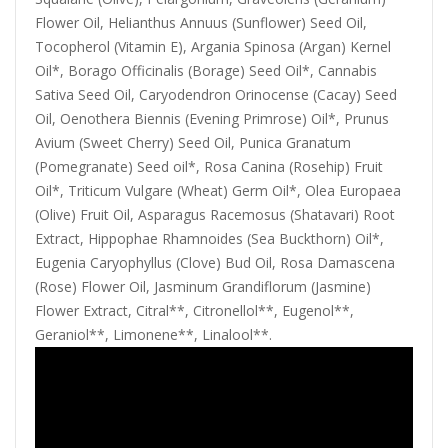
Flower Oil, Helianthus Annuus (Sunflower) Seed Oil,
Tocopherol (Vitamin E), Argania Spinosa (Argan) Kernel
Oil*, Borago Officinalis (Borage) Seed Oil*, Cannabis
Sativa Seed Oil, Caryodendron Orinocense (Cacay) Seed
Oil, Oenothera Biennis (Evening Primrose) Oil*, Prunus
Avium (Sweet Cherry) Seed Oil, Punica Granatum
(Pomegranate) Seed oil*, Rosa Canina (Rosehip) Fruit
Oil*, Triticum Vulgare (Wheat) Germ Oil*, Olea Europaea
(Olive) Fruit Oil, Asparagus Racemosus (Shatavari) Root
Extract, Hippophae Rhamnoides (Sea Buckthorn) Oil*,
Eugenia Caryophyllus (Clove) Bud Oil, Rosa Damascena
(Rose) Flower Oil, Jasminum Grandiflorum (Jasmine)
Flower Extract, Citral**, Citronellol**, Eugenol**,
Geraniol**, Limonene**, Linalool**.