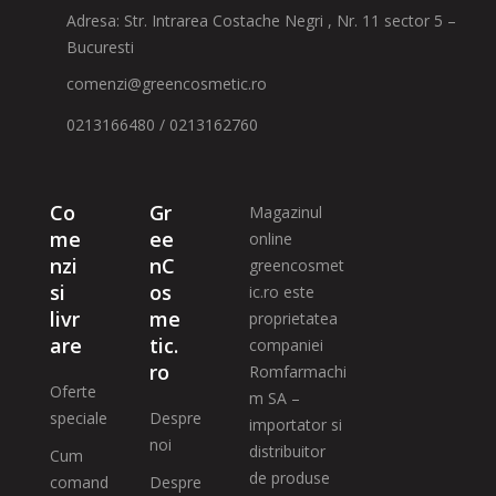
Adresa: Str. Intrarea Costache Negri , Nr. 11 sector 5 –
Bucuresti
comenzi@greencosmetic.ro
0213166480 / 0213162760
Co
Gr
Magazinul
me
ee
online
nzi
nC
greencosmet
si
os
ic.ro este
livr
me
proprietatea
are
tic.
companiei
ro
Romfarmachi
Oferte
m SA –
speciale
Despre
importator si
noi
distribuitor
Cum
de produse
comand
Despre