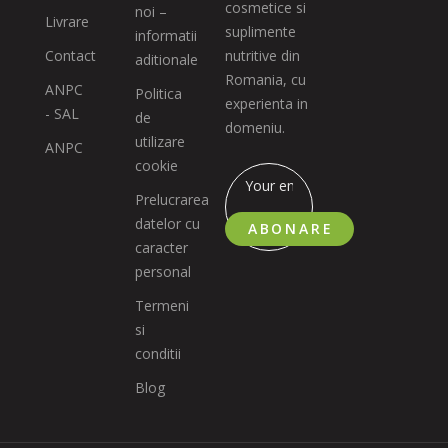
cosmetice si
noi –
Livrare
suplimente
informatii
Contact
nutritive din
aditionale
Romania, cu
ANPC
Politica
experienta in
- SAL
de
domeniu.
utilizare
ANPC
cookie
Prelucrarea
datelor cu
ABONARE
caracter
personal
Termeni
si
conditii
Blog