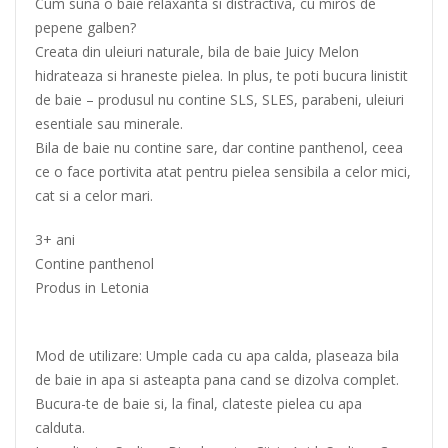
Cum suna o baie relaxanta si distractiva, cu miros de
pepene galben?
Creata din uleiuri naturale, bila de baie Juicy Melon
hidrateaza si hraneste pielea. In plus, te poti bucura linistit
de baie – produsul nu contine SLS, SLES, parabeni, uleiuri
esentiale sau minerale.
Bila de baie nu contine sare, dar contine panthenol, ceea
ce o face portivita atat pentru pielea sensibila a celor mici,
cat si a celor mari.
3+ ani
Contine panthenol
Produs in Letonia
Mod de utilizare: Umple cada cu apa calda, plaseaza bila
de baie in apa si asteapta pana cand se dizolva complet.
Bucura-te de baie si, la final, clateste pielea cu apa
calduta.