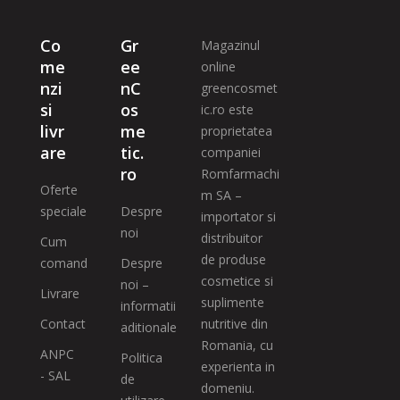
Co
Gr
Magazinul
me
ee
online
nzi
nC
greencosmet
si
os
ic.ro este
livr
me
proprietatea
are
tic.
companiei
ro
Romfarmachi
Oferte
m SA –
speciale
Despre
importator si
noi
distribuitor
Cum
de produse
comand
Despre
cosmetice si
noi –
Livrare
suplimente
informatii
Contact
nutritive din
aditionale
Romania, cu
ANPC
Politica
experienta in
- SAL
de
domeniu.