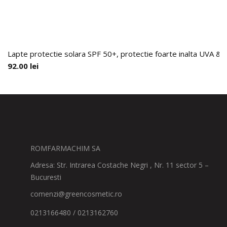
Lapte protectie solara SPF 50+, protectie foarte inalta UVA & 
92.00
lei
ROMFARMACHIM SA
Adresa: Str. Intrarea Costache Negri , Nr. 11 sector 5 –
Bucuresti
comenzi@greencosmetic.ro
0213166480 / 0213162760