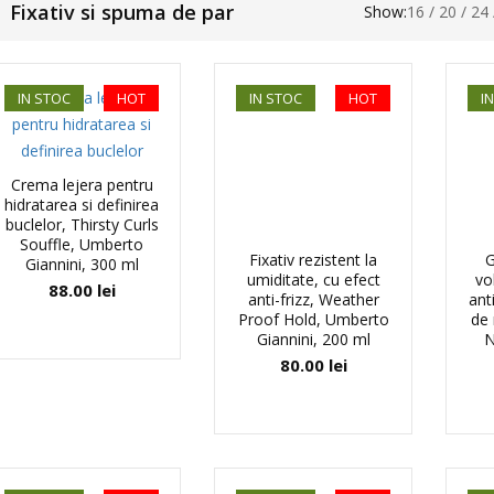
Fixativ si spuma de par
Show:
16
/
20
/
24
IN STOC
HOT
IN STOC
HOT
I
Crema lejera pentru
hidratarea si definirea
buclelor, Thirsty Curls
Souffle, Umberto
Fixativ rezistent la
G
Giannini, 300 ml
umiditate, cu efect
vo
88.00
lei
anti-frizz, Weather
ant
Proof Hold, Umberto
de 
Giannini, 200 ml
N
80.00
lei