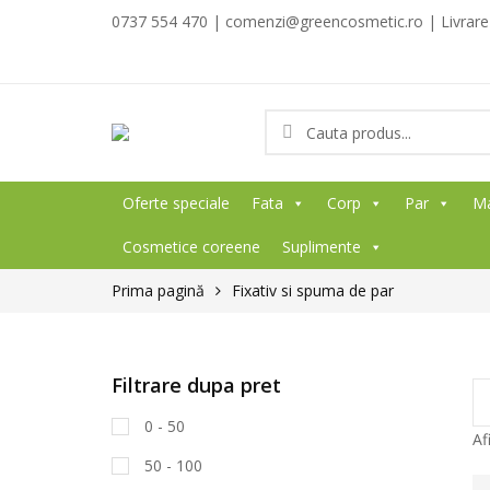
0737 554 470 | comenzi@greencosmetic.ro | Livrare g
Oferte speciale
Fata
Corp
Par
M
Cosmetice coreene
Suplimente
Prima pagină
Fixativ si spuma de par
Filtrare dupa pret
0 - 50
Af
50 - 100