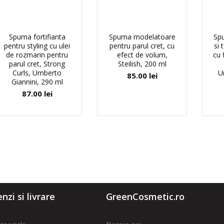
Spuma fortifianta
Spuma modelatoare
Sp
pentru styling cu ulei
pentru parul cret, cu
si 
de rozmarin pentru
efect de volum,
cu 
parul cret, Strong
Steilish, 200 ml
Curls, Umberto
U
85.00
lei
Giannini, 290 ml
87.00
lei
zi si livrare
GreenCosmetic.ro