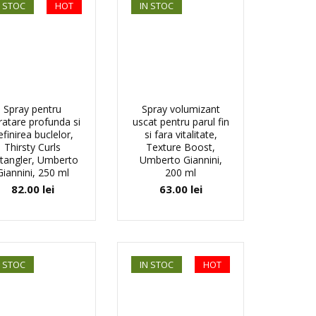
N STOC
HOT
IN STOC
Spray pentru
Spray volumizant
ratare profunda si
uscat pentru parul fin
efinirea buclelor,
si fara vitalitate,
Thirsty Curls
Texture Boost,
tangler, Umberto
Umberto Giannini,
Giannini, 250 ml
200 ml
82.00
lei
63.00
lei
N STOC
IN STOC
HOT