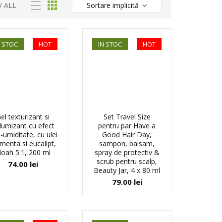
/
ALL
Sortare implicită
N STOC
HOT
IN STOC
HOT
el texturizant si
Set Travel Size
lumizant cu efect
pentru par Have a
i-umiditate, cu ulei
Good Hair Day,
menta si eucalipt,
sampon, balsam,
oah 5.1, 200 ml
spray de protectiv &
scrub pentru scalp,
74.00
lei
Beauty Jar, 4 x 80 ml
79.00
lei