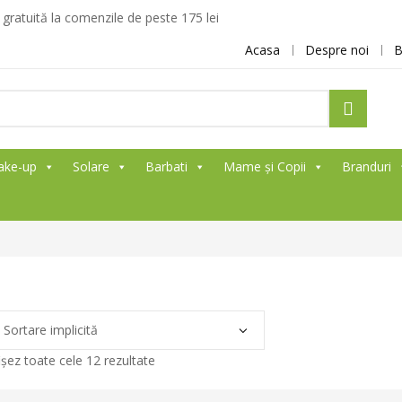
ratuită la comenzile de peste 175 lei
Acasa
Despre noi
B
ake-up
Solare
Barbati
Mame și Copii
Branduri
ișez toate cele 12 rezultate