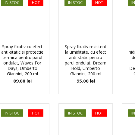
IN STOC
HOT
IN STOC
HOT
I
Spray fixativ cu efect
Spray fixativ rezistent
anti-static si protectie
la umiditate, cu efect
hid
termica pentru parul
anti-static pentru
d
ondulat, Waves For
parul ondulat, Dream
Days, Umberto
Hold, Umberto
De
Giannini, 200 ml
Giannini, 200 ml
89.00
lei
95.00
lei
IN STOC
HOT
IN STOC
HOT
I