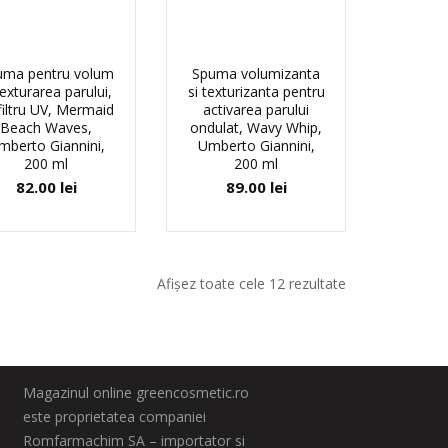
uma pentru volum
Spuma volumizanta
texturarea parului,
si texturizanta pentru
filtru UV, Mermaid
activarea parului
Beach Waves,
ondulat, Wavy Whip,
mberto Giannini,
Umberto Giannini,
200 ml
200 ml
82.00
lei
89.00
lei
Afișez toate cele 12 rezultate
Magazinul online greencosmetic.ro
este proprietatea companiei
Romfarmachim SA – importator si