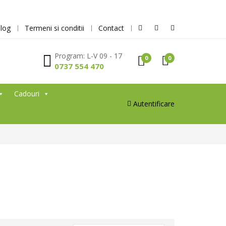
log
Termeni si conditii
Contact
Program: L-V 09 - 17
0
0
0737 554 470
Cadouri
Autentificare