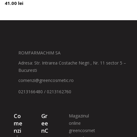
41.00
lei
ROMFARMACHIM SA
Adresa: Str. Intrarea Costache Negri , Nr. 11 sector 5 –
Bucuresti
comenzi@greencosmetic.ro
0213166480 / 0213162760
Co
Gr
Magazinul
me
ee
online
nzi
nC
greencosmet