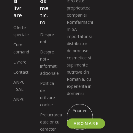
si
os
ic.ro este
livr
me
proprietatea
are
tic.
companiei
ro
Romfarmachi
Oferte
m SA –
speciale
Despre
importator si
noi
distribuitor
Cum
de produse
comand
Despre
cosmetice si
noi –
Livrare
suplimente
informatii
Contact
nutritive din
aditionale
Romania, cu
ANPC
Politica
experienta in
- SAL
de
domeniu.
utilizare
ANPC
cookie
Prelucrarea
datelor cu
ABONARE
caracter