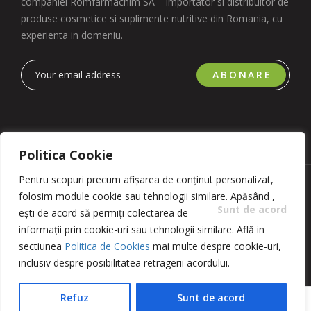
companiei Romfarmachim SA – importator si distribuitor de
produse cosmetice si suplimente nutritive din Romania, cu
experienta in domeniu.
ABONARE
Politica Cookie
Pentru scopuri precum afișarea de conținut personalizat,
Copyright 2023 © Romfarmachim SA. Realizat de Simplio
folosim module cookie sau tehnologii similare. Apăsând
,
Software
Sunt de acord
ești de acord să permiți colectarea de
informații prin cookie-uri sau tehnologii similare. Află in
sectiunea
Politica de Cookies
mai multe despre cookie-uri,
inclusiv despre posibilitatea retragerii acordului.
Refuz
Sunt de acord