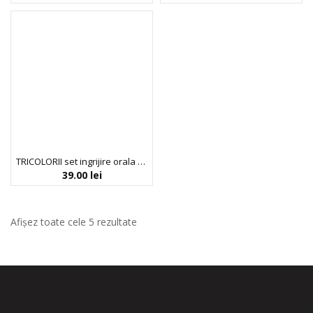
TRICOLORII set ingrijire orala zilnica, 1 x 100 ml pasta de dinti pentru adulti + 1 x 100 ml pasta de dinti pentru copii, 2 articole
39.00
lei
Afișez toate cele 5 rezultate