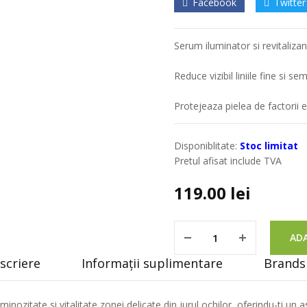
Facebook
Twitter
Serum iluminator si revitaliza
Reduce vizibil liniile fine si 
Protejeaza pielea de factorii 
Disponiblitate:
Stoc limitat
Pretul afisat include TVA
119.00
lei
ADA
scriere
Informații suplimentare
Brands 
inozitate si vitalitate zonei delicate din jurul ochilor, oferindu-ti un 