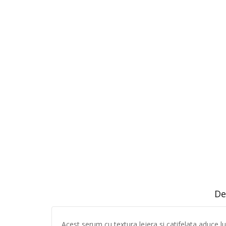
De
Acest serum cu textura lejera si catifelata aduce lum