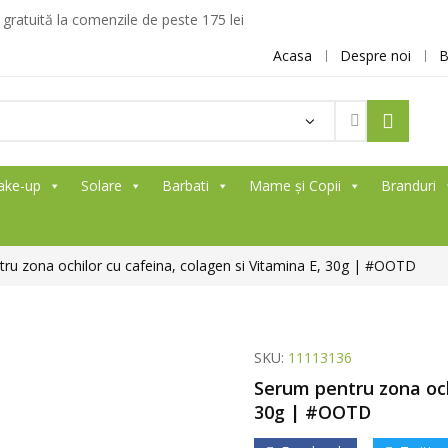
ratuită la comenzile de peste 175 lei
Acasa
Despre noi
B
ake-up
Solare
Barbati
Mame și Copii
Branduri
ru zona ochilor cu cafeina, colagen si Vitamina E, 30g | #OOTD
SKU:
11113136
Serum pentru zona och
30g | #OOTD