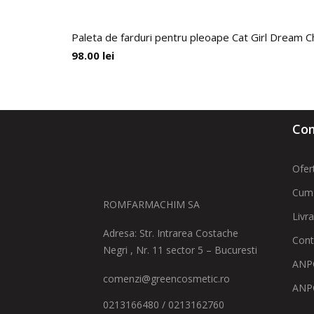
Paleta de farduri pentru pleoape Cat Girl Dream C
98.00
lei
Com
Ofer
Cum
ROMFARMACHIM SA
Livr
Adresa: Str. Intrarea Costache
Cont
Negri , Nr. 11 sector 5 – Bucuresti
ANPC
comenzi@greencosmetic.ro
ANP
0213166480 / 0213162760