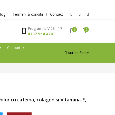
log
Termeni si conditii
Contact
Program: L-V 09 - 17
0
0
0737 554 470
Cadouri
Autentificare
ilor cu cafeina, colagen si Vitamina E,