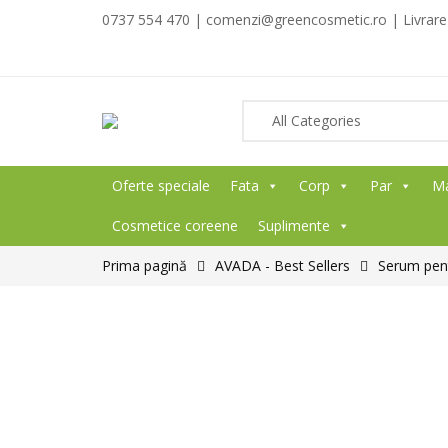
0737 554 470 | comenzi@greencosmetic.ro | Livrare g
Oferte speciale
Fata
Corp
Par
M
Cosmetice coreene
Suplimente
Prima pagină
AVADA - Best Sellers
Serum pent