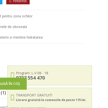
Pinterest
nt pentru zona ochilor
semnele de oboseala
externi si mentine hidratarea
Program: L-V 08 - 18
0737 554 470
UGĂ ÎN COȘ
(1)
TRANSPORT GRATUIT!
Livrare gratuită la comenzile de peste 175 lei.
aspect odihnit si reimprospatat.