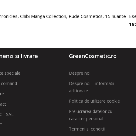
hronicles, Chibi Manga Collection, Rude Cosmetics, 15 nuante
Ese
18
enzi si livrare
GreenCosmetic.ro
te speciale
Despre noi
 comand
Despre noi – informatii
aditionale
are
Politica de utilizare cookie
act
Prelucrarea datelor cu
 - SAL
caracter personal
C
Termeni si conditii