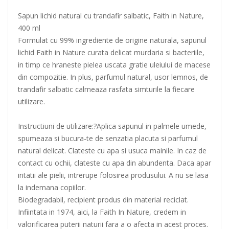
Sapun lichid natural cu trandafir salbatic, Faith in Nature,
400 ml
Formulat cu 99% ingrediente de origine naturala, sapunul
lichid Faith in Nature curata delicat murdaria si bacteriile,
in timp ce hraneste pielea uscata gratie uleiului de macese
din compozitie. In plus, parfumul natural, usor lemnos, de
trandafir salbatic calmeaza rasfata simturile la fiecare
utilizare.
Instructiuni de utilizare:?Aplica sapunul in palmele umede,
spumeaza si bucura-te de senzatia placuta si parfumul
natural delicat. Clateste cu apa si usuca mainile. In caz de
contact cu ochii, clateste cu apa din abundenta. Daca apar
iritatii ale pielii, intrerupe folosirea produsului. A nu se lasa
la indemana copiilor.
Biodegradabil, recipient produs din material reciclat.
Infiintata in 1974, aici, la Faith In Nature, credem in
valorificarea puterii naturii fara a o afecta in acest proces.