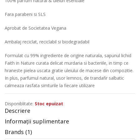
100% parfum natural & uleiuri esentiale
Fara parabeni si SLS
Aprobat de Societatea Vegana
Ambalaj reciclat, reciclabil si biodegradabil
Formulat cu 99% ingrediente de origine naturala, sapunul lichid
Faith in Nature curata delicat murdaria si bacteriile, in timp ce
hraneste pielea uscata gratie uleiului de macese din compozitie.
In plus, parfumul natural, usor lemnos, de trandafir salbatic
calmeaza rasfata simturile la fiecare utilizare
Disponiblitate:
Stoc epuizat
Descriere
Informații suplimentare
Brands (1)