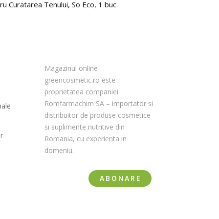
u Curatarea Tenului, So Eco, 1 buc.
Spray 
72.0
Magazinul online
greencosmetic.ro este
proprietatea companiei
Romfarmachim SA – importator si
nale
distribuitor de produse cosmetice
si suplimente nutritive din
r
Romania, cu experienta in
domeniu.
ABONARE