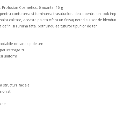
I, Profusion Cosmetics, 6 nuante, 16 g
entru conturarea si iluminarea trasaturilor, ideala pentru un look imp
alta calitate, aceasta paleta ofera un finisaj neted si usor de blenduit
defini si ilumina fata, potrivindu-se tuturor tipurilor de ten.
ptabile oricarui tip de ten
pat intreaga zi
 si uniform
 structurii faciale
sionisti
pide