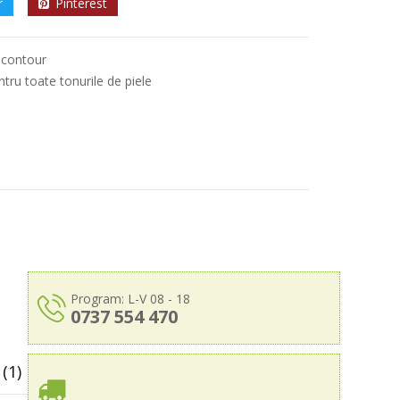
r
Pinterest
& contour
ntru toate tonurile de piele
Program: L-V 08 - 18
0737 554 470
(1)