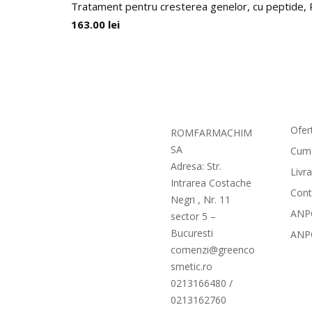
Tratament pentru cresterea genelor, cu peptide, P
163.00
lei
Com
Ofer
ROMFARMACHIM
SA
Cum
Adresa: Str.
Livr
Intrarea Costache
Cont
Negri , Nr. 11
ANPC
sector 5 –
Bucuresti
ANP
comenzi@greenco
smetic.ro
0213166480 /
0213162760