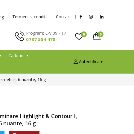
og
Termeni si conditii
Contact
Program: L-V 09 - 17
0
0
0737 554 470
Cadouri
Autentificare
osmetics, 6 nuante, 16 g
uminare Highlight & Contour I,
6 nuante, 16 g