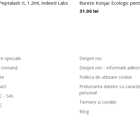
eptalash II, 1.2ml, Indeed Labs
Burete Konjac Ecologic pentr
31.00
lei
enzi si livrare
GreenCosmetic.ro
te speciale
Despre noi
 comand
Despre noi – informatii aditio
are
Politica de utilizare cookie
act
Prelucrarea datelor cu caracte
personal
 - SAL
Termeni si conditii
C
Blog