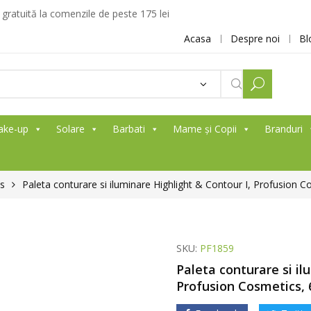
ratuită la comenzile de peste 175 lei
Acasa
Despre noi
Bl
ake-up
Solare
Barbati
Mame și Copii
Branduri
cs
Paleta conturare si iluminare Highlight & Contour I, Profusion C
SKU:
PF1859
Paleta conturare si il
Profusion Cosmetics, 