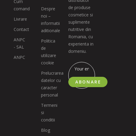
distribuitor
Cum
de produse
comand
Despre
cosmetice si
noi –
Livrare
suplimente
informatii
Contact
nutritive din
aditionale
Romania, cu
ANPC
Politica
experienta in
- SAL
de
domeniu.
utilizare
ANPC
cookie
Prelucrarea
datelor cu
ABONARE
caracter
personal
Termeni
si
conditii
Blog