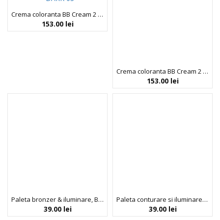
Crema coloranta BB Cream 2 in 1 Natural Beauty – DARK 03, SPF 15, Blondesister, 30 ml
153.00
lei
Crema coloranta BB Cream 2 in 1 Natural Beauty – FAIR 00, SPF 15, Blondesister, 30 ml
153.00
lei
Paleta bronzer & iluminare, Bronze & Glow, 6 nuante, Profusion Cosmetics, 15.6 g
Paleta conturare si iluminare Highlight & Contour I, Profusion Cosmetics, 6 nuante, 16 g
39.00
lei
39.00
lei