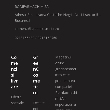
ROMFARMACHIM SA
Adresa: Str. Intrarea Costache Negri , Nr. 11 sector 5 –
Bucuresti
comenzi@greencosmetic.ro
0213166480 / 0213162760
Co
Gr
Magazinul
me
ee
online
nzi
nC
greencosmet
si
os
ic.ro este
livr
me
proprietatea
are
tic.
companiei
ro
Romfarmachi
Oferte
m SA –
speciale
Despre
importator si
noi