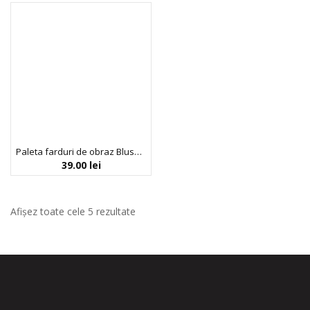
Paleta farduri de obraz Blush I, 6 nuante, Profusion Cosmetics, 16 g
39.00
lei
Afișez toate cele 5 rezultate