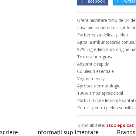
Facebook
Twitter
Ofera hidratare timp de 24 de
Lasa pielea neteda si catifelat
Parfumeaza delicat pielea
Ajuta la imbunatatirea tonusul
97% ingrediente de origine na
Textura non-grasa
Absorbtie rapida
Cu uleiuri esentiale
Vegan friendly
Aprobat dermatologic
100% ambalaj reciclabil
Parfum fin de lemn de santal s
Potrivit pentru pielea sensibila
Disponiblitate:
Stoc epuizat
scriere
Informații suplimentare
Brands 