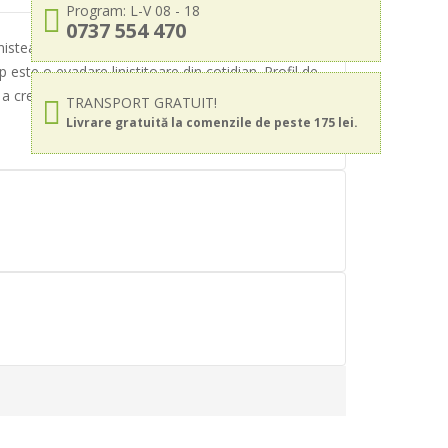
Program: L-V 08 - 18
0737 554 470
linistea naturii, aceasta formula reconfortanta
este o evadare linistitoare din cotidian. Profil de
 a crea o aroma profunda, persistenta. Fina, cu
TRANSPORT GRATUIT!
Livrare gratuită la comenzile de peste 175 lei.