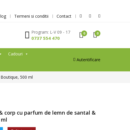
log
Termeni si conditii
Contact
Program: L-V 09 - 17
0
0
0737 554 470
Cadouri
Autentificare
 Boutique, 500 ml
& corp cu parfum de lemn de santal &
 ml