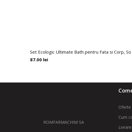
Set Ecologic Ultimate Bath pentru Fata si Corp, So
87.00
lei
Comen
Oferte 
Cum c
ROMFARMACHIM SA
Livrare