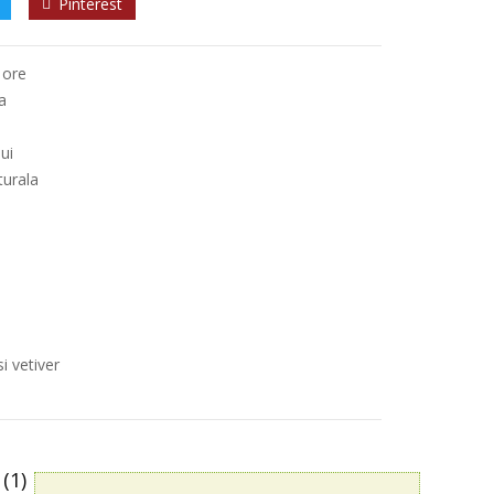
Pinterest
 ore
a
ui
turala
i vetiver
(1)