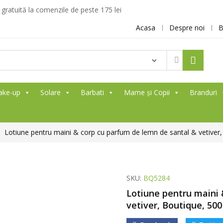
ratuită la comenzile de peste 175 lei
Acasa
Despre noi
B
ake-up
Solare
Barbati
Mame și Copii
Branduri
Lotiune pentru maini & corp cu parfum de lemn de santal & vetiver,
SKU:
BQ5284
Lotiune pentru maini 
vetiver, Boutique, 500