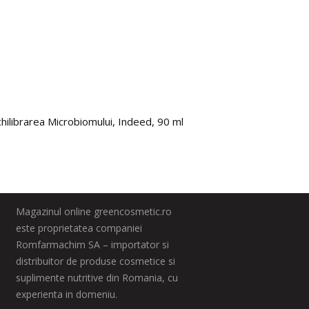
hilibrarea Microbiomului, Indeed, 90 ml
Super 
83.0
Magazinul online greencosmetic.ro
este proprietatea companiei
Romfarmachim SA – importator si
distribuitor de produse cosmetice si
suplimente nutritive din Romania, cu
experienta in domeniu.