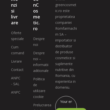
nzi
nC
greencosmet
si
os
ic.ro este
livr
me
proprietatea
are
tic.
companiei
ro
Romfarmachi
Oferte
m SA –
speciale
Despre
importator si
noi
distribuitor
Cum
de produse
comand
Despre
cosmetice si
noi –
Livrare
suplimente
informatii
Contact
nutritive din
aditionale
Romania, cu
ANPC
Politica
experienta in
- SAL
de
domeniu.
utilizare
ANPC
cookie
Prelucrarea