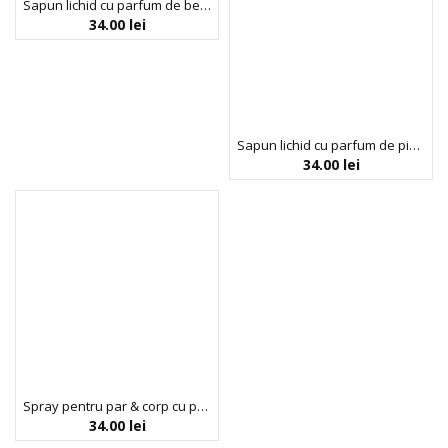
Sapun lichid cu parfum de bergomata & pomelo, Boutique, 500 ml
34.00
lei
Sapun lichid cu parfum de piper roz & ienupar, Boutique, 500 ml
34.00
lei
Spray pentru par & corp cu parfum de piper roz & ienupar, Boutique, 250 ml
34.00
lei