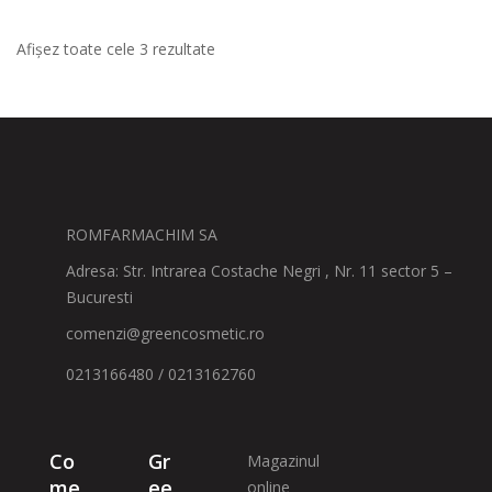
Afișez toate cele 3 rezultate
ROMFARMACHIM SA
Adresa: Str. Intrarea Costache Negri , Nr. 11 sector 5 –
Bucuresti
comenzi@greencosmetic.ro
0213166480 / 0213162760
Co
Gr
Magazinul
me
ee
online