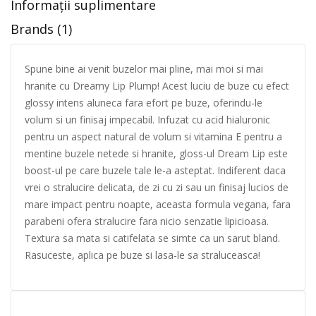
Informații suplimentare
Brands (1)
Spune bine ai venit buzelor mai pline, mai moi si mai
hranite cu Dreamy Lip Plump! Acest luciu de buze cu efect
glossy intens aluneca fara efort pe buze, oferindu-le
volum si un finisaj impecabil. Infuzat cu acid hialuronic
pentru un aspect natural de volum si vitamina E pentru a
mentine buzele netede si hranite, gloss-ul Dream Lip este
boost-ul pe care buzele tale le-a asteptat. Indiferent daca
vrei o stralucire delicata, de zi cu zi sau un finisaj lucios de
mare impact pentru noapte, aceasta formula vegana, fara
parabeni ofera stralucire fara nicio senzatie lipicioasa.
Textura sa mata si catifelata se simte ca un sarut bland.
Rasuceste, aplica pe buze si lasa-le sa straluceasca!