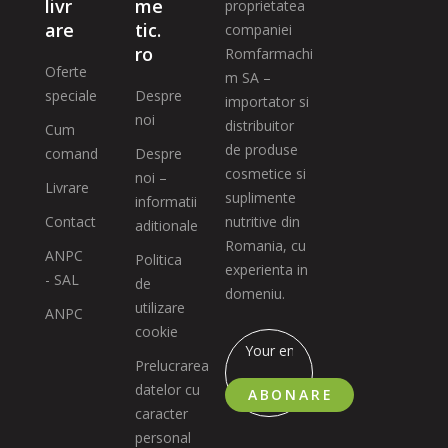
livr
me
proprietatea
are
tic.
companiei
ro
Romfarmachi
Oferte
m SA –
speciale
Despre
importator si
noi
distribuitor
Cum
de produse
comand
Despre
cosmetice si
noi –
Livrare
suplimente
informatii
Contact
nutritive din
aditionale
Romania, cu
ANPC
Politica
experienta in
- SAL
de
domeniu.
utilizare
ANPC
cookie
Prelucrarea
datelor cu
ABONARE
caracter
personal