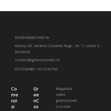
ROMFARMACHIM SA
Adresa: Str. Intrarea Costache Negri , Nr. 11 sector 5 –
Bucuresti
comenzi@greencosmetic.ro
0213166480 / 0213162760
Co
Gr
Magazinul
me
ee
online
nzi
nC
greencosmet
si
os
ic.ro este