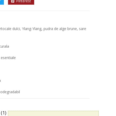
r
Pinterest
ortocale dulci, Ylang-Ylang, pudra de alge brune, sare
turala
 esentiale
a
biodegradabil
(1)