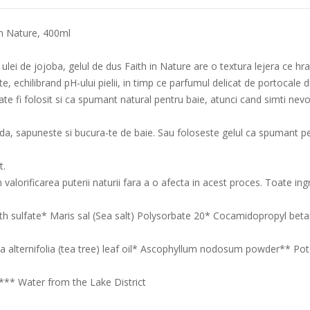
in Nature, 400ml
ulei de jojoba, gelul de dus Faith in Nature are o textura lejera ce hr
, echilibrand pH-ului pielii, in timp ce parfumul delicat de portocale dul
te fi folosit si ca spumant natural pentru baie, atunci cand simti nevo
umeda, sapuneste si bucura-te de baie. Sau foloseste gelul ca spumant p
t.
 in valorificarea puterii naturii fara a o afecta in acest proces. Toate 
ulfate* Maris sal (Sea salt) Polysorbate 20* Cocamidopropyl betai
uca alternifolia (tea tree) leaf oil* Ascophyllum nodosum powder** P
 *** Water from the Lake District