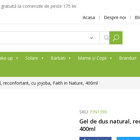
ratuită la comenzile de peste 175 lei
Acasa
Despre noi
Bl
ake-up
Solare
Barbati
Mame și Copii
Branduri
, reconfortant, cu jojoba, Faith in Nature, 400ml
SKU:
FIN1396
Gel de dus natural, re
400ml