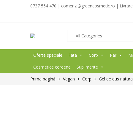
0737 554 470 | comenzi@greencosmetic.ro | Livrare g
Oferte speciale
Fata
Corp
Par
M
Cosmetice coreene
Suplimente
Prima pagină
Vegan
Corp
Gel de dus natural