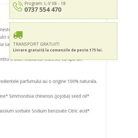
Program: L-V 08 - 18
0737 554 470
aneste si repara pielea uscata sau terna si o
ci si Ylang-Ylang iti rasfata simturile.
TRANSPORT GRATUIT!
ia sa te scufunzi intr-o cada plina cu spuma.
Livrare gratuită la comenzile de peste 175 lei.
entru o baie relaxanta. Clateste cu apa din
ingredientele parfumului au o origine 100% naturala.
ne* Simmondsia chinensis (jojoba) seed oil*
otassium sorbate Sodium benzoate Citric acid*