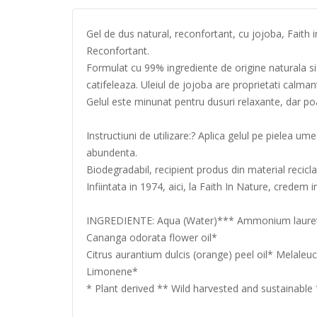
Gel de dus natural, reconfortant, cu jojoba, Faith 
Reconfortant.
Formulat cu 99% ingrediente de origine naturala si 
catifeleaza. Uleiul de jojoba are proprietati calmante
Gelul este minunat pentru dusuri relaxante, dar poa
Instructiuni de utilizare:? Aplica gelul pe pielea 
abundenta.
Biodegradabil, recipient produs din material recicla
Infiintata in 1974, aici, la Faith In Nature, credem
INGREDIENTE: Aqua (Water)*** Ammonium laureth s
Cananga odorata flower oil*
Citrus aurantium dulcis (orange) peel oil* Melale
Limonene*
* Plant derived ** Wild harvested and sustainable