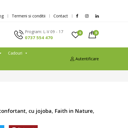
og
Termeni si conditii
Contact
Program: L-V 09 - 17
0
0
0737 554 470
Cadouri
Autentificare
confortant, cu jojoba, Faith in Nature,