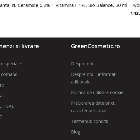
anta, cu Ceramide 0.2% + Vitamina F 1%, Bio Balance, 50 ml
Hydr
143
enzi si livrare
GreenCosmetic.ro
te speciale
Despre noi
 comand
Despre noi – informatii
aditionale
are
Politica de utilizare cookie
act
Prelucrarea datelor cu
 - SAL
caracter personal
C
Termeni si conditii
Blog