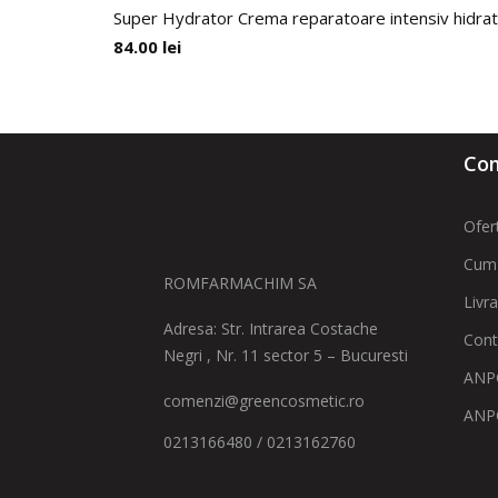
Super Hydrator Crema reparatoare intensiv hidrat
84.00
lei
Com
Ofer
Cum
ROMFARMACHIM SA
Livr
Adresa: Str. Intrarea Costache
Cont
Negri , Nr. 11 sector 5 – Bucuresti
ANPC
comenzi@greencosmetic.ro
ANP
0213166480 / 0213162760