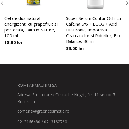
Gel de dus natural,
Super Serum Contur Ochi cu
energizant, cu grapefruit si
Cafeina 5% + EGCG + Acid
portocala, Faith in Nature,
Hialuronic, Impotriva
100 ml
Cearcanelor si Ridurilor, Bio
Balance, 30 ml
18.00
lei
83.00
lei
ROMFARMACHIM SA
Adresa: Str. Intrarea Costache Negri , Nr. 11 sector 5 –
Bucuresti
comenzi@greencosmetic.ro
0213166480 / 0213162760