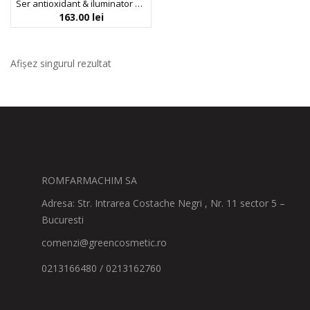
Ser antioxidant & iluminator cu acid ascorbic, Ascorbyl Glucoside, tocoferol si acid ferulic, Avea Vitamin Serum 16.5%, Avea, 20 ml
163.00
lei
Afișez singurul rezultat
ROMFARMACHIM SA
Adresa: Str. Intrarea Costache Negri , Nr. 11 sector 5 –
Bucuresti
comenzi@greencosmetic.ro
0213166480 / 0213162760