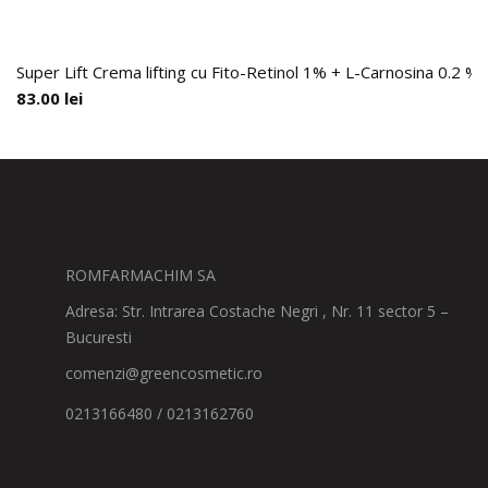
Super Lift Crema lifting cu Fito-Retinol 1% + L-Carnosina 0.2 %,
83.00
lei
ROMFARMACHIM SA
Adresa: Str. Intrarea Costache Negri , Nr. 11 sector 5 –
Bucuresti
comenzi@greencosmetic.ro
0213166480 / 0213162760