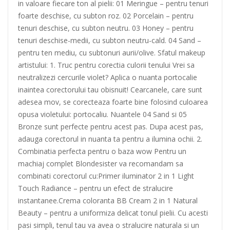
in valoare fiecare ton al pielii: 01 Meringue – pentru tenuri
foarte deschise, cu subton roz. 02 Porcelain – pentru
tenuri deschise, cu subton neutru. 03 Honey – pentru
tenuri deschise-medii, cu subton neutru-cald. 04 Sand –
pentru ten mediu, cu subtonuri aurii/olive. Sfatul makeup
artistului: 1. Truc pentru corectia culorii tenului Vrei sa
neutralizezi cercurile violet? Aplica o nuanta portocalie
inaintea corectorului tau obisnuit! Cearcanele, care sunt
adesea mov, se corecteaza foarte bine folosind culoarea
opusa violetului: portocaliu. Nuantele 04 Sand si 05
Bronze sunt perfecte pentru acest pas. Dupa acest pas,
adauga corectorul in nuanta ta pentru a ilumina ochii. 2.
Combinatia perfecta pentru o baza wow Pentru un
machiaj complet Blondesister va recomandam sa
combinati corectorul cu:Primer iluminator 2 in 1 Light
Touch Radiance – pentru un efect de stralucire
instantanee.Crema coloranta BB Cream 2 in 1 Natural
Beauty – pentru a uniformiza delicat tonul pielii. Cu acesti
pasi simpli, tenul tau va avea o stralucire naturala si un