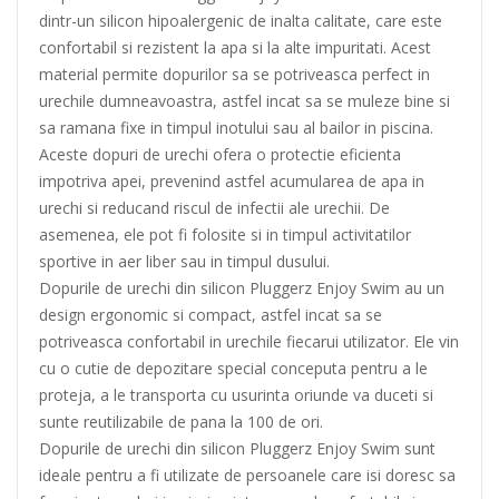
dintr-un silicon hipoalergenic de inalta calitate, care este
confortabil si rezistent la apa si la alte impuritati. Acest
material permite dopurilor sa se potriveasca perfect in
urechile dumneavoastra, astfel incat sa se muleze bine si
sa ramana fixe in timpul inotului sau al bailor in piscina.
Aceste dopuri de urechi ofera o protectie eficienta
impotriva apei, prevenind astfel acumularea de apa in
urechi si reducand riscul de infectii ale urechii. De
asemenea, ele pot fi folosite si in timpul activitatilor
sportive in aer liber sau in timpul dusului.
Dopurile de urechi din silicon Pluggerz Enjoy Swim au un
design ergonomic si compact, astfel incat sa se
potriveasca confortabil in urechile fiecarui utilizator. Ele vin
cu o cutie de depozitare special conceputa pentru a le
proteja, a le transporta cu usurinta oriunde va duceti si
sunte reutilizabile de pana la 100 de ori.
Dopurile de urechi din silicon Pluggerz Enjoy Swim sunt
ideale pentru a fi utilizate de persoanele care isi doresc sa