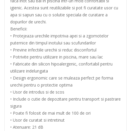
faca inot sau bai in piscina intr-un mod confortabil si
igienic. Acestea sunt reutilizabile si pot fi curatate usor cu
apa si sapun sau cu o solutie speciala de curatare a
dopurilor de urechi.
Beneficii:
• Protejeaza urechile impotriva apei si a zgomotelor
puternice din timpul inotului sau scufundarilor
• Previne infectiile urechii si reduc disconfortul
• Potrivite pentru utilizare in piscina, mare sau lac
• Fabricate din silicon hipoalergenic, confortabil pentru
utilizare indelungata
• Design ergonomic care se muleaza perfect pe forma
urechii pentru o protectie optima
• Usor de introdus si de scos
• Include o cutie de depozitare pentru transport si pastrare
sigura
• Poate fi folosit de mai mult de 100 de ori
• Usor de curatat si intretinut
• Atenuare: 21 dB