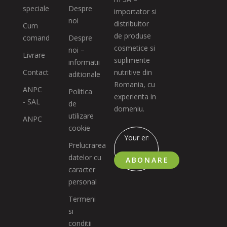
speciale
Despre
importator si
noi
distribuitor
Cum
de produse
comand
Despre
cosmetice si
noi –
Livrare
suplimente
informatii
Contact
nutritive din
aditionale
Romania, cu
ANPC
Politica
experienta in
- SAL
de
domeniu.
utilizare
ANPC
cookie
Prelucrarea
datelor cu
ABONARE
caracter
personal
Termeni
si
conditii