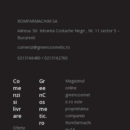
ROMFARMACHIM SA
Adresa: Str. Intrarea Costache Negri , Nr. 11 sector 5 –
Bucuresti
comenzi@greencosmetic.ro
0213166480 / 0213162760
Co
Gr
Magazinul
me
ee
online
nzi
nC
greencosmet
si
os
ic.ro este
livr
me
proprietatea
are
tic.
companiei
ro
Romfarmachi
Oferte
m SA –