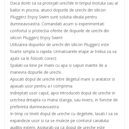
Daca doriti sa va protejati urechile in timpul inotului sau al
bailor in piscina, atunci dopurile de urechi din silicon
Pluggerz Enjoy Swim sunt solutia ideala pentru
dumneavoastra. Comandati acum si experimentati
confortul si protectia oferite de dopurile de urechi din
silicon Pluggerz Enjoy Swim!
Utilizarea dopurilor de urechi din silicon Pluggerz este
foarte simpla si rapida. Urmatoarele etape ar trebui sa va
ajute sa le folositi corect:
Spalati-va bine pe maini cu apa si sapun inainte de a
manevra dopurile de urechi.
Apucati dopul de ureche intre degetul mare si aratator si
apasati usor pentru a-l comprima.
Indreptati usor capul, apoi introduceti dopul de ureche in
urechea dreapta cu mana stanga, sau invers, in functie de
preferinta dumneavoastra.
In timp ce tineti dopul de ureche cu degetele, lasati-l sa se
expandeze usor si sa se muleze pe conturul canalului
auditiv extern. Asigurati-va ca dopul de ureche este