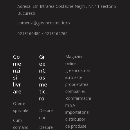
Adresa: Str. Intrarea Costache Negri , Nr. 11 sector 5 –
Bucuresti
comenzi@greencosmetic.ro
0213166480 / 0213162760
Co
Gr
Magazinul
me
ee
online
nzi
nC
greencosmet
si
os
ic.ro este
livr
me
proprietatea
are
tic.
companiei
ro
Romfarmachi
Oferte
m SA –
speciale
Despre
importator si
noi
distribuitor
Cum
de produse
comand
Despre