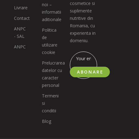
cosmetice si
noi –
Livrare
suplimente
informatii
Contact
nutritive din
aditionale
Romania, cu
ANPC
Politica
experienta in
- SAL
de
domeniu.
utilizare
ANPC
cookie
Prelucrarea
datelor cu
ABONARE
caracter
personal
Termeni
si
conditii
Blog