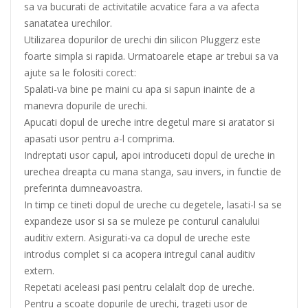
sa va bucurati de activitatile acvatice fara a va afecta
sanatatea urechilor.
Utilizarea dopurilor de urechi din silicon Pluggerz este
foarte simpla si rapida. Urmatoarele etape ar trebui sa va
ajute sa le folositi corect:
Spalati-va bine pe maini cu apa si sapun inainte de a
manevra dopurile de urechi.
Apucati dopul de ureche intre degetul mare si aratator si
apasati usor pentru a-l comprima.
Indreptati usor capul, apoi introduceti dopul de ureche in
urechea dreapta cu mana stanga, sau invers, in functie de
preferinta dumneavoastra.
In timp ce tineti dopul de ureche cu degetele, lasati-l sa se
expandeze usor si sa se muleze pe conturul canalului
auditiv extern. Asigurati-va ca dopul de ureche este
introdus complet si ca acopera intregul canal auditiv
extern.
Repetati aceleasi pasi pentru celalalt dop de ureche.
Pentru a scoate dopurile de urechi, trageti usor de