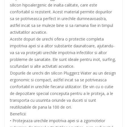
silicon hipoalergenic de inalta calitate, care este
confortabil si rezistent. Acest material permite dopurilor
sa se potriveasca perfect in urechile dumneavoastra,
astfel incat sa se muleze bine si sa ramana fixe in timpul
activitatilor acvatice.
Aceste dopuri de urechi ofera o protectie completa
impotriva apei si a altor substante daunatoare, ajutandu-
va sa va protejati urechile impotriva infectiilor si altor
probleme de sanatate. Ele sunt ideale pentru inot, surfing,
scufundari si alte activitati acvatice.
Dopurile de urechi din silicon Pluggerz Water au un design
ergonomic si compact, astfel incat sa se potriveasca
confortabil in urechile fiecarui utilizator. Ele vin cu o cutie
de depozitare special conceputa pentru a le proteja, a le
transporta cu usurinta oriunde va duceti si sunt
reutiliziabile de pana la 100 de ori.
Beneficii:
• Protejeaza urechile impotriva apei si a zgomotelor