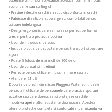
puternice din timpul activitatilor acvatice, cum ar fi inotul,
scufundarile sau surfing-ul
• Previne infectiile urechii si reduc disconfortul in urechi
• Fabricate din silicon hipoalergenic, confortabil pentru
utilizare indelungata
• Design ergonomic care se muleaza perfect pe forma
urechii pentru o protectie optima
• Usor de introdus si de scos
• Include o cutie de depozitare pentru transport si pastrare
sigura
• Poate fi folosit de mai mult de 100 de ori
• Usor de curatat si intretinut
• Perfecte pentru utilizare in piscina, mare sau lac
• Atenuare: 21 dB
Dopurile de urechi din silicon Pluggerz Water sunt ideale
pentru a fi utilizate de persoanele care practica sporturi
acvatice sau care doresc sa isi protejeze urechile
impotriva apei si altor substante daunatoare. Acestea
ofera o protectie completa si confortabila, permitandu-va