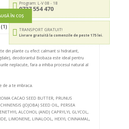
Program: L-V 08 - 18
0737 554 470
UGĂ ÎN COȘ
(1)
TRANSPORT GRATUIT!
Livrare gratuită la comenzile de peste 175 lei.
te din plante cu efect calmant si hidratant,
migdale), deodorantul Biobaza este ideal pentru
urile neplacute, fara a inhiba procesul natural al
te de a te imbraca.
EOBROMA CACAO SEED BUTTER, PRUNUS
INENSIS (JOJOBA) SEED OIL, PERSEA
HENETHYL ALCOHOL (AND) CAPRYLYL GLYCOL,
XIDE, LIMONENE, LINALOOL, HEXYL CINNAMAL,