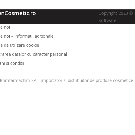
enCosmetic.ro
Copyright 2023 © 
Software
e noi
e noi – informatii aditionale
ca de utilizare cookie
crarea datelor cu caracter personal
i si conditii
Romfarmachim SA – importator si distribuitor de produse cosmetice s