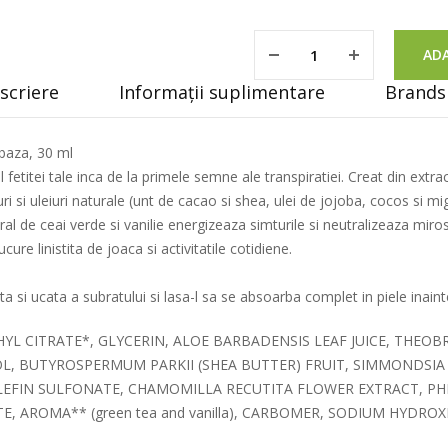
ADA
scriere
Informații suplimentare
Brands 
baza, 30 ml
etitei tale inca de la primele semne ale transpiratiei. Creat din extrac
ri si uleiuri naturale (unt de cacao si shea, ulei de jojoba, cocos si 
ral de ceai verde si vanilie energizeaza simturile si neutralizeaza miros
ure linistita de joaca si activitatile cotidiene.
a si ucata a subratului si lasa-l sa se absoarba complet in piele inain
ETHYL CITRATE*, GLYCERIN, ALOE BARBADENSIS LEAF JUICE, TH
, BUTYROSPERMUM PARKII (SHEA BUTTER) FRUIT, SIMMONDSIA CH
OLEFIN SULFONATE, CHAMOMILLA RECUTITA FLOWER EXTRACT, P
, AROMA** (green tea and vanilla), CARBOMER, SODIUM HYDRO