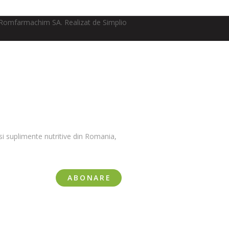
Romfarmachim SA. Realizat de Simplio
i suplimente nutritive din Romania,
ABONARE