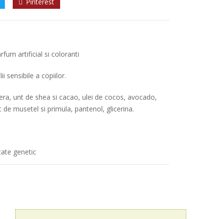
Pinterest
fum artificial si coloranti
i sensibile a copiilor.
 vera, unt de shea si cacao, ulei de cocos, avocado,
t de musetel si primula, pantenol, glicerina.
ate genetic