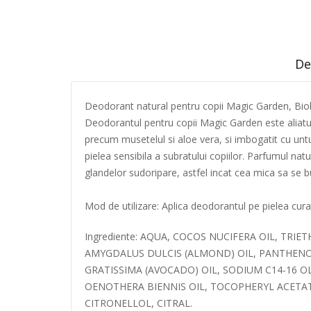
De
Deodorant natural pentru copii Magic Garden, Bio
Deodorantul pentru copii Magic Garden este aliatul f
precum musetelul si aloe vera, si imbogatit cu untu
pielea sensibila a subratului copiilor. Parfumul natu
glandelor sudoripare, astfel incat cea mica sa se buc
Mod de utilizare: Aplica deodorantul pe pielea curat
Ingrediente: AQUA, COCOS NUCIFERA OIL, TRI
AMYGDALUS DULCIS (ALMOND) OIL, PANTHENOL
GRATISSIMA (AVOCADO) OIL, SODIUM C14-16 
OENOTHERA BIENNIS OIL, TOCOPHERYL ACETATE
CITRONELLOL, CITRAL.