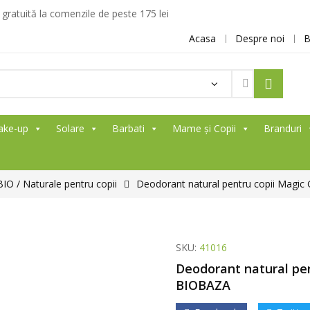
ratuită la comenzile de peste 175 lei
Acasa
Despre noi
B
Products
search
ake-up
Solare
Barbati
Mame și Copii
Branduri
O / Naturale pentru copii
Deodorant natural pentru copii Magi
SKU:
41016
Deodorant natural pen
BIOBAZA