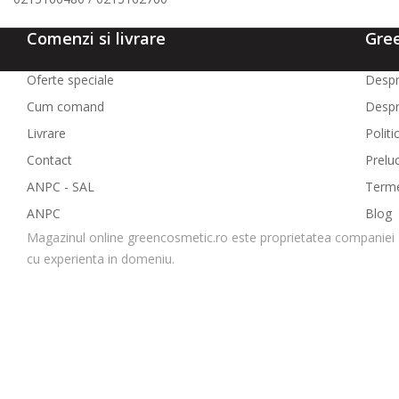
Comenzi si livrare
Gre
Oferte speciale
Despr
Cum comand
Despr
Livrare
Politi
Contact
Prelu
ANPC - SAL
Termen
ANPC
Blog
Magazinul online greencosmetic.ro este proprietatea companiei 
cu experienta in domeniu.