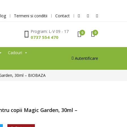
log
Termeni si conditii
Contact
Program: L-V 09 - 17
0
0
0737 554 470
Cadouri
Autentificare
c Garden, 30ml – BIOBAZA
tru copii Magic Garden, 30ml –