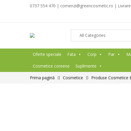
0737 554 470 | comenzi@greencosmetic.ro | Livrare g
Oferte speciale
Fata
Corp
Par
M
Cosmetice coreene
Suplimente
Prima pagină
Cosmetice
Produse Cosmetice BI