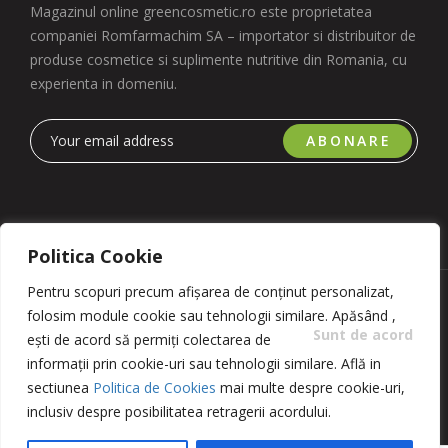
Magazinul online greencosmetic.ro este proprietatea
companiei Romfarmachim SA – importator si distribuitor de
produse cosmetice si suplimente nutritive din Romania, cu
experienta in domeniu.
ABONARE
Politica Cookie
Pentru scopuri precum afișarea de conținut personalizat,
Copyright 2023 © Romfarmachim SA. Realizat de Simplio
folosim module cookie sau tehnologii similare. Apăsând
,
Software
Sunt de acord
ești de acord să permiți colectarea de
informații prin cookie-uri sau tehnologii similare. Află in
sectiunea
Politica de Cookies
mai multe despre cookie-uri,
inclusiv despre posibilitatea retragerii acordului.