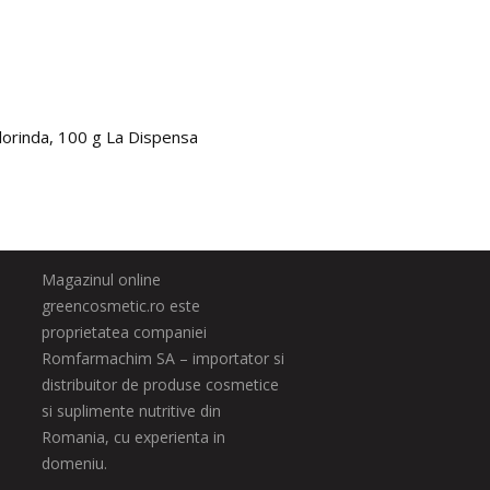
lorinda, 100 g La Dispensa
In-Cir
186.
Magazinul online
greencosmetic.ro este
proprietatea companiei
Romfarmachim SA – importator si
distribuitor de produse cosmetice
si suplimente nutritive din
Romania, cu experienta in
domeniu.