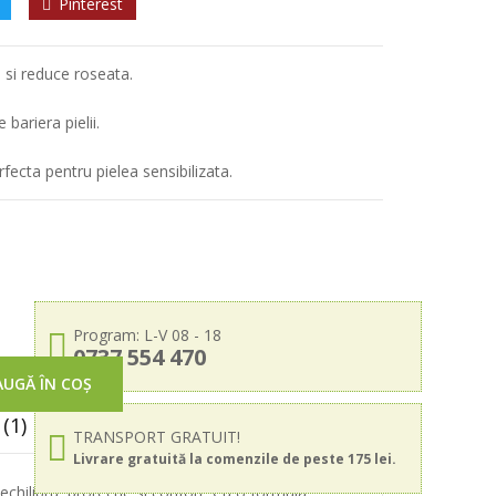
Pinterest
a si reduce roseata.
bariera pielii.
ecta pentru pielea sensibilizata.
Program: L-V 08 - 18
0737 554 470
UGĂ ÎN COȘ
(1)
TRANSPORT GRATUIT!
Livrare gratuită la comenzile de peste 175 lei.
hilibru, protectie si confort. Cu o formula