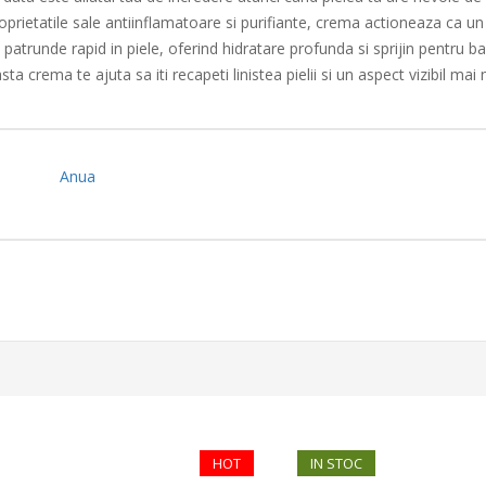
prietatile sale antiinflamatoare si purifiante, crema actioneaza ca un
e patrunde rapid in piele, oferind hidratare profunda si sprijin pentru b
asta crema te ajuta sa iti recapeti linistea pielii si un aspect vizibil mai
Anua
HOT
IN STOC