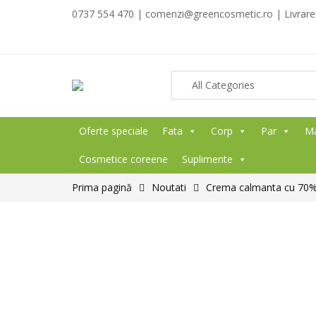
0737 554 470 | comenzi@greencosmetic.ro | Livrare g
Oferte speciale
Fata
Corp
Par
M
Cosmetice coreene
Suplimente
Prima pagină
Noutati
Crema calmanta cu 70% 