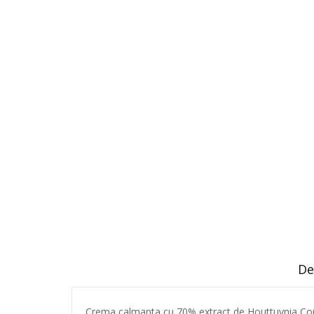
De
Crema calmanta cu 70% extract de Houttuynia Cordat