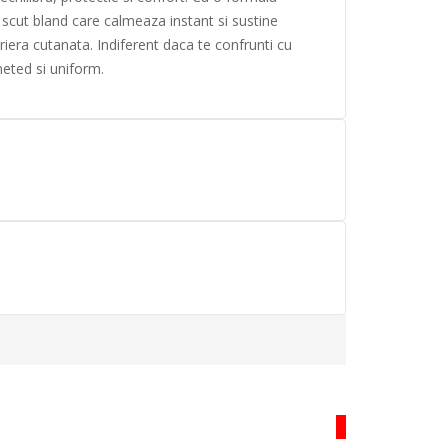
 scut bland care calmeaza instant si sustine
ariera cutanata. Indiferent daca te confrunti cu
 neted si uniform.
HOT
I