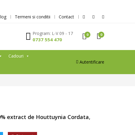
log
Termeni si conditii
Contact
Program: L-V 09 - 17
0
0
0737 554 470
Cadouri
Autentificare
% extract de Houttuynia Cordata,