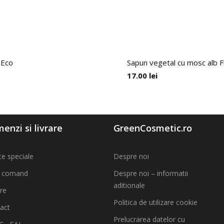
 Eco
Sapun vegetal cu mosc alb F
17.00
lei
enzi si livrare
GreenCosmetic.ro
te speciale
Despre noi
 comand
Despre noi – informatii
aditionale
are
Politica de utilizare cookie
act
Prelucrarea datelor cu