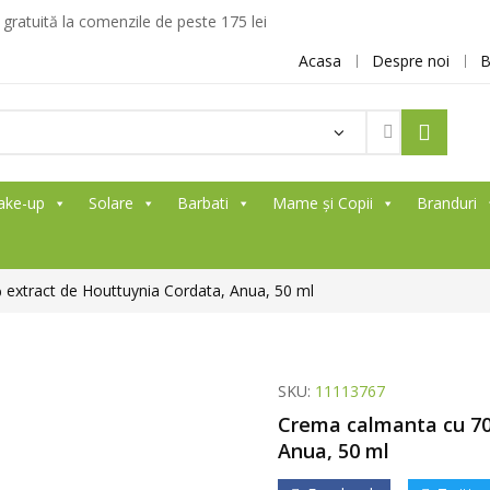
ratuită la comenzile de peste 175 lei
Acasa
Despre noi
B
ake-up
Solare
Barbati
Mame și Copii
Branduri
extract de Houttuynia Cordata, Anua, 50 ml
SKU:
11113767
Crema calmanta cu 70
Anua, 50 ml