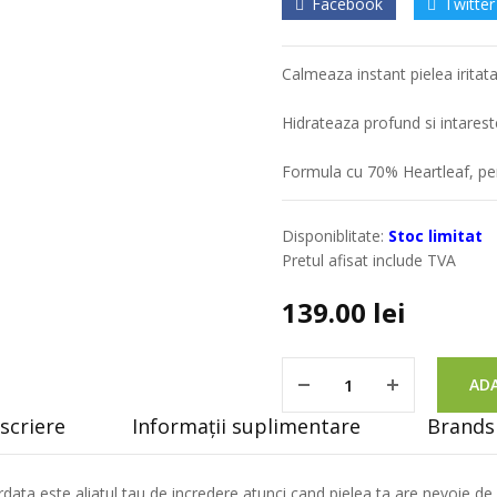
Facebook
Twitter
Calmeaza instant pielea iritat
Hidrateaza profund si intareste 
Formula cu 70% Heartleaf, perf
Disponiblitate:
Stoc limitat
Pretul afisat include TVA
139.00
lei
ADA
scriere
Informații suplimentare
Brands 
a este aliatul tau de incredere atunci cand pielea ta are nevoie de ec