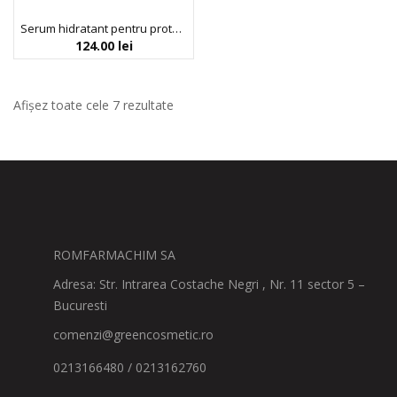
Serum hidratant pentru protectia barierei cutanate cu ceramide din orez, Anua, 50 ml
124.00
lei
Afișez toate cele 7 rezultate
ROMFARMACHIM SA
Adresa: Str. Intrarea Costache Negri , Nr. 11 sector 5 –
Bucuresti
comenzi@greencosmetic.ro
0213166480 / 0213162760