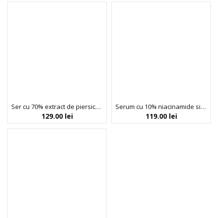
Ser cu 70% extract de piersica si niacinamide, Anua, 30 ml
Serum cu 10% niacinamide si 4% acid tranexamic, Anua, 30 ml
129.00
lei
119.00
lei