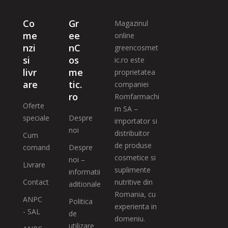
Co
Gr
Magazinul
me
ee
online
nzi
nC
greencosmet
si
os
ic.ro este
livr
me
proprietatea
are
tic.
companiei
ro
Romfarmachi
Oferte
m SA –
speciale
Despre
importator si
noi
distribuitor
Cum
de produse
comand
Despre
cosmetice si
noi –
Livrare
suplimente
informatii
Contact
nutritive din
aditionale
Romania, cu
ANPC
Politica
experienta in
- SAL
de
domeniu.
utilizare