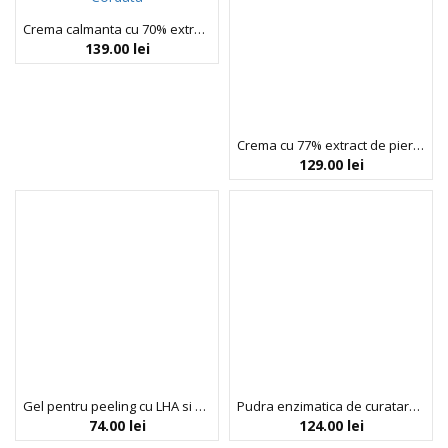
Crema calmanta cu 70% extract de Houttuynia Cordata, Anua, 50 ml
139.00
lei
Crema cu 77% extract de piersica si niacinamide, Anua, 50 ml
129.00
lei
Gel pentru peeling cu LHA si Houttuynia Cordata, Anua, 120 ml
Pudra enzimatica de curatare cu orez, Anua, 40 g
74.00
lei
124.00
lei