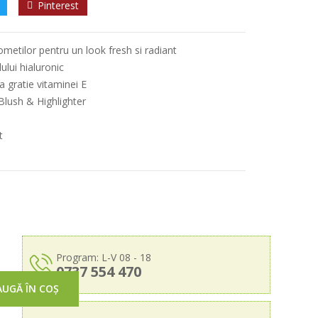
Pinterest
ometilor pentru un look fresh si radiant
ului hialuronic
a gratie vitaminei E
Blush & Highlighter
t
Program: L-V 08 - 18
0737 554 470
UGĂ ÎN COȘ