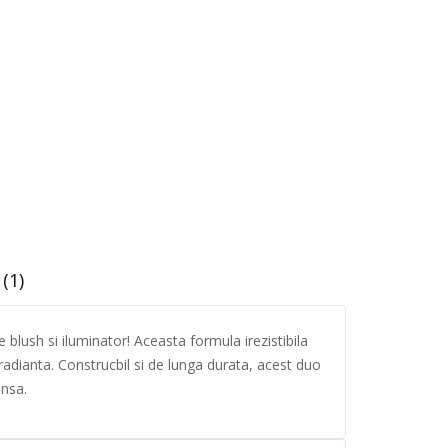
(1)
 blush si iluminator! Aceasta formula irezistibila
e radianta. Construcbil si de lunga durata, acest duo
ensa.