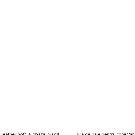
 Feather Soft, Biobaza, 50 ml
Bila de baie pentru copii Van