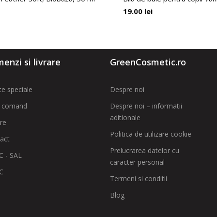
19.00
lei
enzi si livrare
GreenCosmetic.ro
te speciale
Despre noi
 comand
Despre noi – informatii
aditionale
are
Politica de utilizare cookie
act
Prelucrarea datelor cu
 - SAL
caracter personal
C
Termeni si conditii
Blog