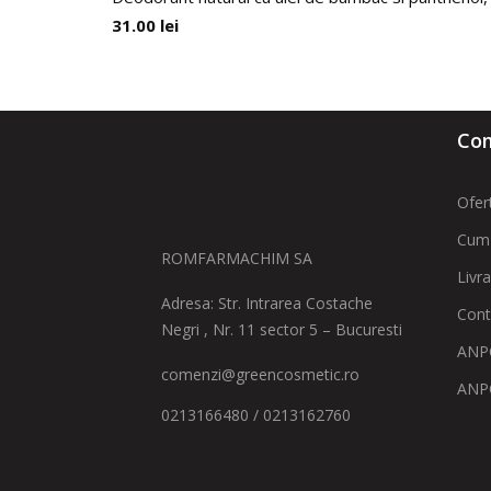
31.00
lei
Com
Ofer
Cum
ROMFARMACHIM SA
Livr
Adresa: Str. Intrarea Costache
Cont
Negri , Nr. 11 sector 5 – Bucuresti
ANPC
comenzi@greencosmetic.ro
ANP
0213166480 / 0213162760