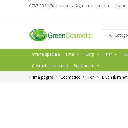
0737 554 470 | comenzi@greencosmetic.ro | Livrare g
Oferte speciale
Fata
Corp
Par
M
Cosmetice coreene
Suplimente
Prima pagină
Cosmetice
Ten
Blush ilumina