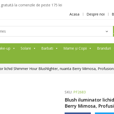
ratuită la comenzile de peste 175 lei
Acasa
Despre noi
B
ake-up
Solare
Barbati
Mame și Copii
Branduri
tor lichid Shimmer Hour Blushlighter, nuanta Berry Mimosa, Profusio
SKU:
PF2683
Blush iluminator lich
Berry Mimosa, Profusi