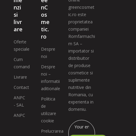
me
ee
nzi
nC
greencosmet
si
os
ic.ro este
livr
me
proprietatea
are
tic.
companiei
ro
Romfarmachi
Oferte
m SA –
speciale
Despre
importator si
noi
distribuitor
Cum
de produse
comand
Despre
cosmetice si
noi –
Livrare
suplimente
informatii
Contact
nutritive din
aditionale
Romania, cu
ANPC
Politica
experienta in
- SAL
de
domeniu.
utilizare
ANPC
cookie
Prelucrarea