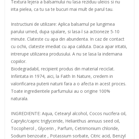
Textura lejera a balsamului nu lasa reziduu uleios si nu
irita pielea, ca tu sa te bucuri mai mult de parul tau.
Instructiuni de utilizare: Aplica balsamul pe lungimea
parului umed, dupa spalare, si lasa-l sa actioneze 5-10
minute. Clateste cu apa din abundenta. In caz de contact
cu ochii, clateste imediat cu apa calduta. Daca apar iritatii,
intrerupe utilizarea produsului. A nu se lasa la indemana
copiilor.
Biodegradabil, recipient produs din material reciclat.
Infiintata in 1974, aici, la Faith In Nature, credem in
valorificarea puterii naturii fara a o afecta in acest proces.
Toate ingredientele parfumului au o origine 100%
naturala.
INGREDIENTE: Aqua, Cetearyl alcohol, Cocos nucifera oil,
Caprylic/capric triglyceride, Helianthus annuus seed oil,
Tocopherol , Glycerin , Parfum, Cetrimonium chloride,
Sodium benzoate , Potassium sorbate, Citric acid, Benzyl