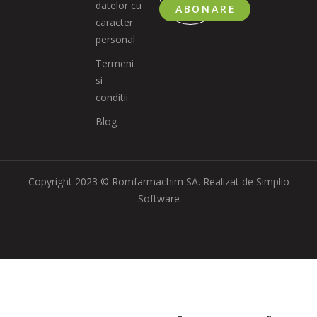
datelor cu
ABONARE
caracter
personal
Termeni
si
conditii
Blog
Copyright 2023 © Romfarmachim SA. Realizat de Simplio
Software