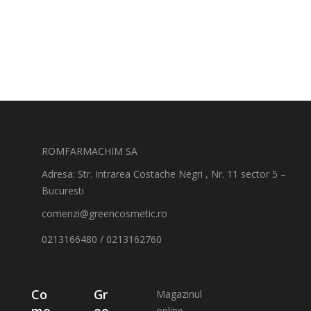
ROMFARMACHIM SA
Adresa: Str. Intrarea Costache Negri , Nr. 11 sector 5 –
Bucuresti
comenzi@greencosmetic.ro
0213166480 / 0213162760
Co
Gr
Magazinul
online