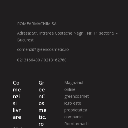
ROMFARMACHIM SA
Adresa: Str. Intrarea Costache Negri , Nr. 11 sector 5 –
Bucuresti
comenzi@greencosmetic.ro
0213166480 / 0213162760
Co
Gr
Magazinul
me
ee
online
nzi
nC
greencosmet
si
os
ic.ro este
livr
me
proprietatea
are
tic.
companiei
ro
Romfarmachi