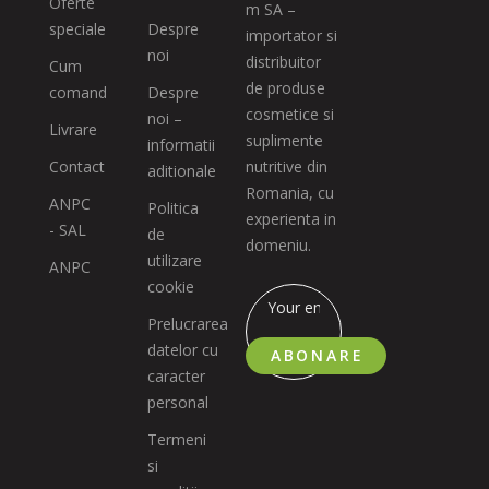
Oferte
m SA –
speciale
Despre
importator si
noi
distribuitor
Cum
de produse
comand
Despre
cosmetice si
noi –
Livrare
suplimente
informatii
Contact
nutritive din
aditionale
Romania, cu
ANPC
Politica
experienta in
- SAL
de
domeniu.
utilizare
ANPC
cookie
Prelucrarea
datelor cu
ABONARE
caracter
personal
Termeni
si