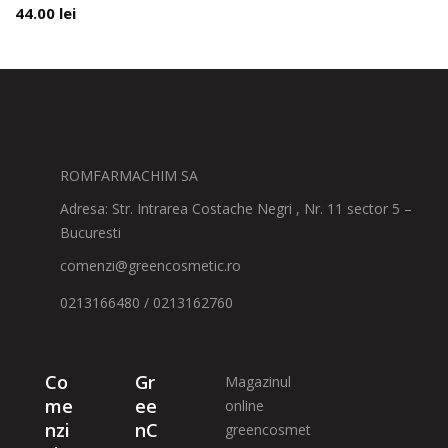
44.00
lei
ROMFARMACHIM SA
Adresa: Str. Intrarea Costache Negri , Nr. 11 sector 5 –
Bucuresti
comenzi@greencosmetic.ro
0213166480 / 0213162760
Co
Gr
Magazinul
me
ee
online
nzi
nC
greencosmet