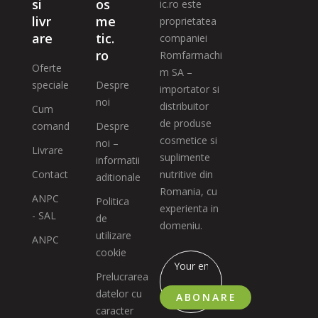
si
os
ic.ro este
livr
me
proprietatea
are
tic.
companiei
ro
Romfarmachi
Oferte
m SA –
speciale
Despre
importator si
noi
distribuitor
Cum
de produse
comand
Despre
cosmetice si
noi –
Livrare
suplimente
informatii
Contact
nutritive din
aditionale
Romania, cu
ANPC
Politica
experienta in
- SAL
de
domeniu.
utilizare
ANPC
cookie
Prelucrarea
datelor cu
ABONARE
caracter