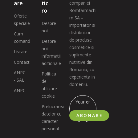
are
tic.
companiei
ro
Romfarmachi
Oferte
m SA –
speciale
Despre
importator si
noi
distribuitor
Cum
de produse
comand
Despre
cosmetice si
noi –
Livrare
suplimente
informatii
Contact
nutritive din
aditionale
Romania, cu
ANPC
Politica
experienta in
- SAL
de
domeniu.
utilizare
ANPC
cookie
Prelucrarea
datelor cu
ABONARE
caracter
personal