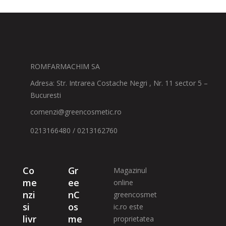
ROMFARMACHIM SA
Adresa: Str. Intrarea Costache Negri , Nr. 11 sector 5 –
Bucuresti
comenzi@greencosmetic.ro
0213166480 / 0213162760
Co
Gr
Magazinul
me
ee
online
nzi
nC
greencosmet
si
os
ic.ro este
livr
me
proprietatea