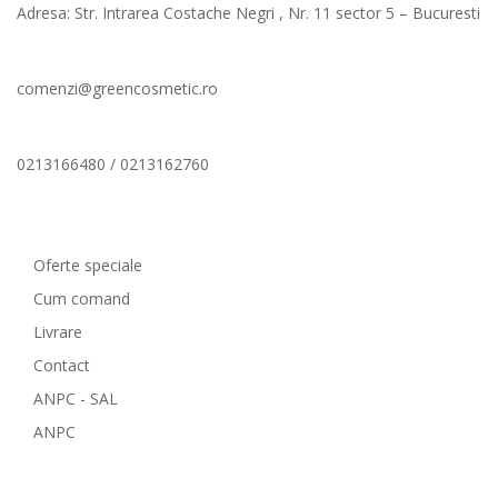
Adresa: Str. Intrarea Costache Negri , Nr. 11 sector 5 – Bucuresti
comenzi@greencosmetic.ro
0213166480 / 0213162760
Comenzi si livrare
Oferte speciale
Cum comand
Livrare
Contact
ANPC - SAL
ANPC
GreenCosmetic.ro