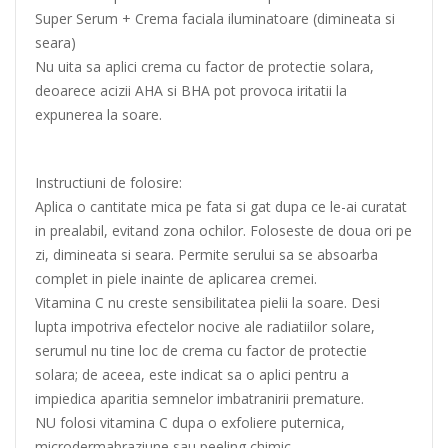
Super Serum + Crema faciala iluminatoare (dimineata si
seara)
Nu uita sa aplici crema cu factor de protectie solara,
deoarece acizii AHA si BHA pot provoca iritatii la
expunerea la soare.
Instructiuni de folosire:
Aplica o cantitate mica pe fata si gat dupa ce le-ai curatat
in prealabil, evitand zona ochilor. Foloseste de doua ori pe
zi, dimineata si seara. Permite serului sa se absoarba
complet in piele inainte de aplicarea cremei.
Vitamina C nu creste sensibilitatea pielii la soare. Desi
lupta impotriva efectelor nocive ale radiatiilor solare,
serumul nu tine loc de crema cu factor de protectie
solara; de aceea, este indicat sa o aplici pentru a
impiedica aparitia semnelor imbatranirii premature.
NU folosi vitamina C dupa o exfoliere puternica,
microdermabraziune sau peeling chimic.