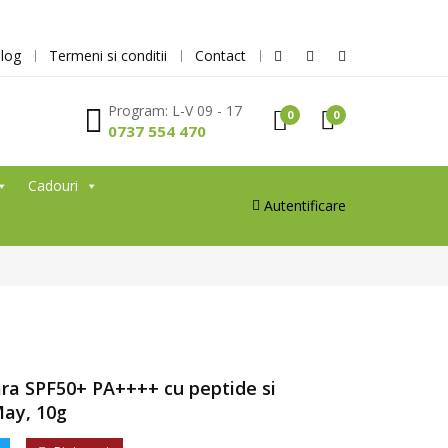
log
Termeni si conditii
Contact
Program: L-V 09 - 17
0
0
0737 554 470
Cadouri
Autentificare
lara SPF50+ PA++++ cu peptide si
May, 10g