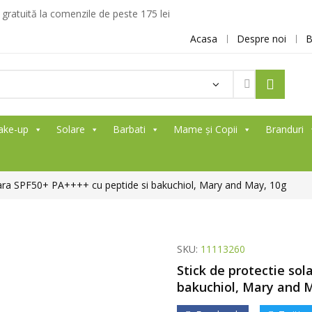
ratuită la comenzile de peste 175 lei
Acasa
Despre noi
B
ake-up
Solare
Barbati
Mame și Copii
Branduri
olara SPF50+ PA++++ cu peptide si bakuchiol, Mary and May, 10g
SKU:
11113260
Stick de protectie so
bakuchiol, Mary and 