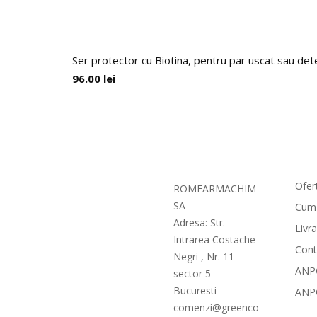
Ser protector cu Biotina, pentru par uscat sau det
96.00
lei
Com
Ofer
ROMFARMACHIM
SA
Cum
Adresa: Str.
Livr
Intrarea Costache
Cont
Negri , Nr. 11
ANPC
sector 5 –
Bucuresti
ANP
comenzi@greenco