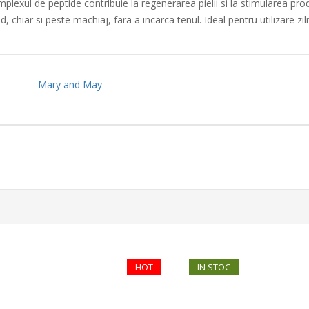
plexul de peptide contribuie la regenerarea pielii si la stimularea pro
 chiar si peste machiaj, fara a incarca tenul. Ideal pentru utilizare zi
Mary and May
HOT
IN STOC