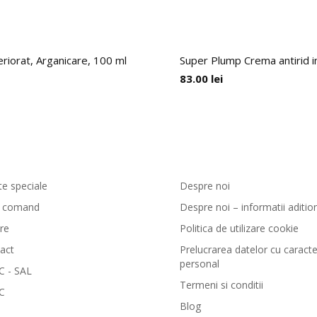
eriorat, Arganicare, 100 ml
Super Plump Crema antirid in
83.00
lei
enzi si livrare
GreenCosmetic.ro
te speciale
Despre noi
 comand
Despre noi – informatii aditio
are
Politica de utilizare cookie
act
Prelucrarea datelor cu caracte
personal
 - SAL
Termeni si conditii
C
Blog