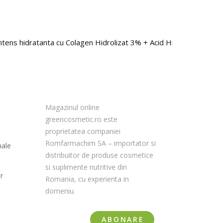
tens hidratanta cu Colagen Hidrolizat 3% + Acid Hialuronic 3D 1.
Magazinul online
greencosmetic.ro este
proprietatea companiei
Romfarmachim SA – importator si
nale
distribuitor de produse cosmetice
si suplimente nutritive din
r
Romania, cu experienta in
domeniu.
ABONARE