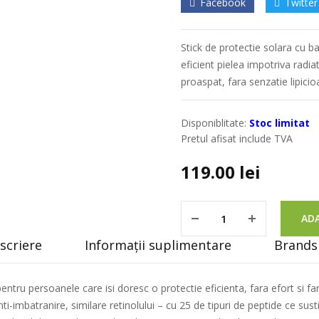
Facebook
Twitter
Stick de protectie solara cu ba
eficient pielea impotriva radia
proaspat, fara senzatie lipicio
Disponiblitate:
Stoc limitat
Pretul afisat include TVA
119.00
lei
ADA
scriere
Informații suplimentare
Brands 
 pentru persoanele care isi doresc o protectie eficienta, fara efort s
i-imbatranire, similare retinolului – cu 25 de tipuri de peptide ce sustin 