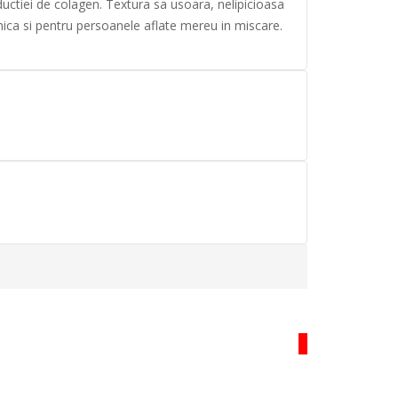
ductiei de colagen. Textura sa usoara, nelipicioasa
lnica si pentru persoanele aflate mereu in miscare.
HOT