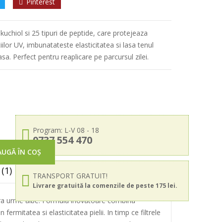
Pinterest
kuchiol si 25 tipuri de peptide, care protejeaza
tiilor UV, imbunatateste elasticitatea si lasa tenul
asa. Perfect pentru reaplicare pe parcursul zilei.
Program: L-V 08 - 18
0737 554 470
UGĂ ÎN COȘ
(1)
TRANSPORT GRATUIT!
Livrare gratuită la comenzile de peste 175 lei.
i fara urme albe. Formula inovatoare combina
fermitatea si elasticitatea pielii. In timp ce filtrele