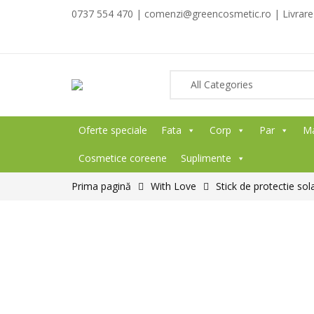
0737 554 470 | comenzi@greencosmetic.ro | Livrare g
Oferte speciale
Fata
Corp
Par
M
Cosmetice coreene
Suplimente
Prima pagină
With Love
Stick de protectie s