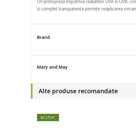
UV protejeaza impotriva radiatiilor UVA si UVB, com
si complet transparenta permite reaplicarea oricand,
Brand
Mary and May
Alte produse recomandate
IN STOC