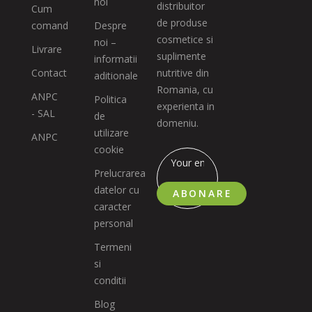
noi
distribuitor
Cum
de produse
comand
Despre
cosmetice si
noi –
Livrare
suplimente
informatii
Contact
nutritive din
aditionale
Romania, cu
ANPC
Politica
experienta in
- SAL
de
domeniu.
utilizare
ANPC
cookie
Prelucrarea
datelor cu
ABONARE
caracter
personal
Termeni
si
conditii
Blog