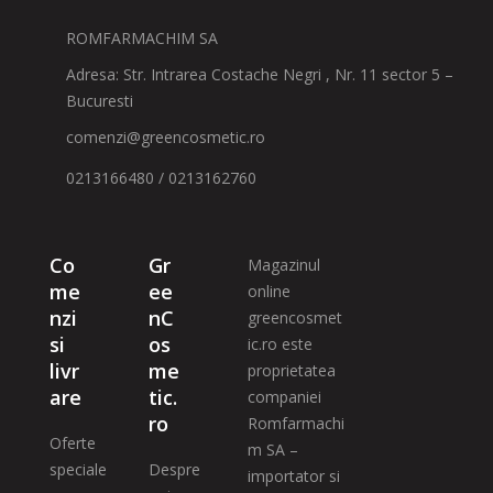
ROMFARMACHIM SA
Adresa: Str. Intrarea Costache Negri , Nr. 11 sector 5 –
Bucuresti
comenzi@greencosmetic.ro
0213166480 / 0213162760
Co
Gr
Magazinul
me
ee
online
nzi
nC
greencosmet
si
os
ic.ro este
livr
me
proprietatea
are
tic.
companiei
ro
Romfarmachi
Oferte
m SA –
speciale
Despre
importator si