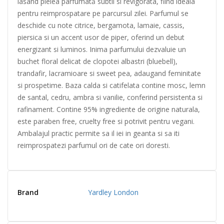
lasand pielea parfumată subtil si revigorata, fiind ideala
pentru reimprospatare pe parcursul zilei. Parfumul se
deschide cu note citrice, bergamota, lamaie, cassis,
piersica si un accent usor de piper, oferind un debut
energizant si luminos. Inima parfumului dezvaluie un
buchet floral delicat de clopotei albastri (bluebell),
trandafir, lacramioare si sweet pea, adaugand feminitate
si prospetime. Baza calda si catifelata contine mosc, lemn
de santal, cedru, ambra si vanilie, conferind persistenta si
rafinament. Contine 95% ingrediente de origine naturala,
este paraben free, cruelty free si potrivit pentru vegani.
Ambalajul practic permite sa il iei in geanta si sa iti
reimprospatezi parfumul ori de cate ori doresti.
Brand
Yardley London