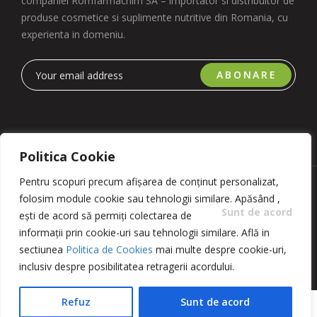
companiei Romfarmachim SA – importator si distribuitor de
produse cosmetice si suplimente nutritive din Romania, cu
experienta in domeniu.
ABONARE
Politica Cookie
Pentru scopuri precum afișarea de conținut personalizat,
Copyright 2023 © Romfarmachim SA. Realizat de Simplio
folosim module cookie sau tehnologii similare. Apăsând
,
Software
Sunt de acord
ești de acord să permiți colectarea de
informații prin cookie-uri sau tehnologii similare. Află in
sectiunea
Politica de Cookies
mai multe despre cookie-uri,
inclusiv despre posibilitatea retragerii acordului.
Refuz
Sunt de acord