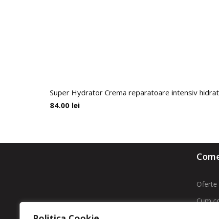
Super Hydrator Crema reparatoare intensiv hidrat
84.00
lei
Comen
Oferte 
Cum c
ROMFARMACHIM SA
Politica Cookie
Livrare