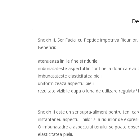
De
Snoxin II, Ser Facial cu Peptide impotriva Ridurilor
Beneficii:
atenueaza liniile fine si ridurile
imbunatateste aspectul liniilor fine la doar cateva o
imbunatateste elasticitatea pielii
uniformizeaza aspectul pielii
rezultate vizibile dupa o luna de utilizare regulat
Snoxin II este un ser supra-aliment pentru ten, ca
instantaneu aspectul liniilor si a ridurilor de expr
O imbunatatire a aspectului tenului se poate obser
elasticitatea pielii.