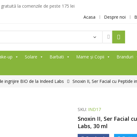
ratuită la comenzile de peste 175 lei
Acasa
Despre noi
B
ake-up
Solare
Barbati
Mame și Copii
Branduri
e ingrijire BIO de la Indeed Labs
Snoxin II, Ser Facial cu Peptide 
SKU:
IND17
Snoxin II, Ser Facial c
Labs, 30 ml