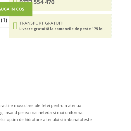
0737 554 470
UGĂ ÎN COȘ
(1)
TRANSPORT GRATUIT!
Livrare gratuită la comenzile de peste 175 lei.
ractiile musculare ale fetei pentru a atenua
ung, lasand pielea mai neteda si mai uniforma.
elul optim de hidratare a tenului si imbunatateste