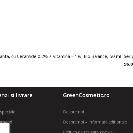
anta, cu Ceramide 0.2% + Vitamina F 1%, Bio Balance, 50 ml
Ser 
96.
zi si livrare
GreenCosmetic.ro
speciale
Despre noi
omand
Despre noi – informatii aditionale
Politica de utilizare cookie