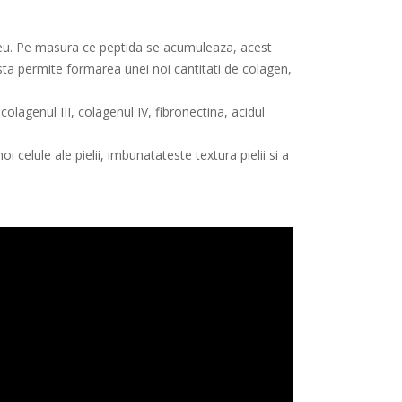
aneu. Pe masura ce peptida se acumuleaza, acest
ta permite formarea unei noi cantitati de colagen,
lagenul III, colagenul IV, fibronectina, acidul
celule ale pielii, imbunatateste textura pielii si a