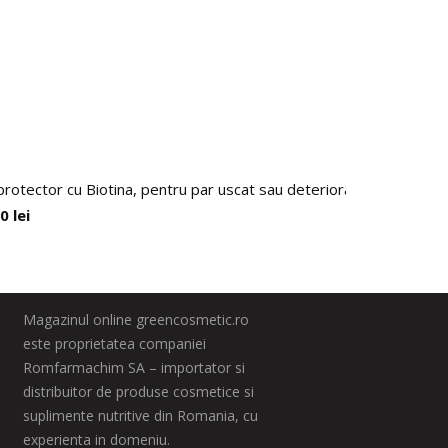
protector cu Biotina, pentru par uscat sau deteriorat, Arganicare,
00
lei
Magazinul online greencosmetic.ro
este proprietatea companiei
Romfarmachim SA – importator si
distribuitor de produse cosmetice si
suplimente nutritive din Romania, cu
experienta in domeniu.