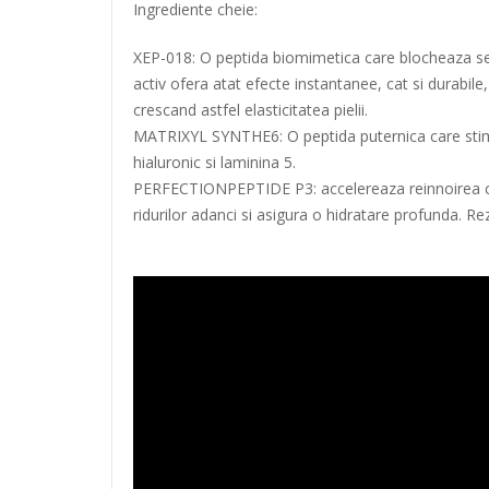
Ingrediente cheie:
XEP-018: O peptida biomimetica care blocheaza sem
activ ofera atat efecte instantanee, cat si durabi
crescand astfel elasticitatea pielii.
MATRIXYL SYNTHE6: O peptida puternica care stimule
hialuronic si laminina 5.
PERFECTIONPEPTIDE P3: accelereaza reinnoirea celulel
ridurilor adanci si asigura o hidratare profunda. Re