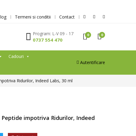
log
Termeni si conditii
Contact
Program: L-V 09 - 17
0
0
0737 554 470
Cadouri
Autentificare
impotriva Ridurilor, Indeed Labs, 30 ml
u Peptide impotriva Ridurilor, Indeed