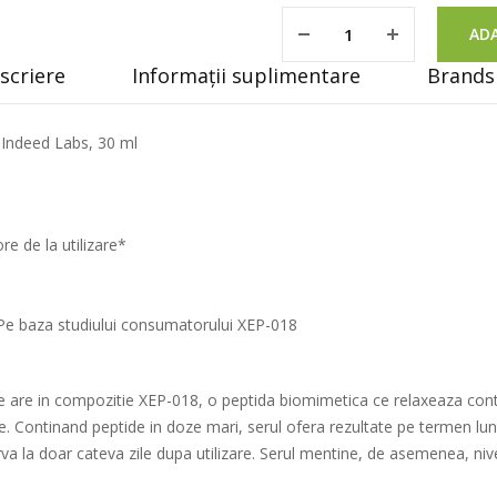
ADA
scriere
Informații suplimentare
Brands 
, Indeed Labs, 30 ml
re de la utilizare*
a*Pe baza studiului consumatorului XEP-018
re are in compozitie XEP-018, o peptida biomimetica ce relaxeaza cont
esie. Continand peptide in doze mari, serul ofera rezultate pe termen l
va la doar cateva zile dupa utilizare. Serul mentine, de asemenea, niv