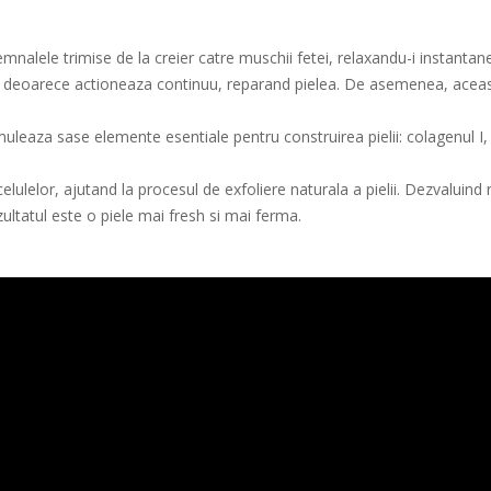
nalele trimise de la creier catre muschii fetei, relaxandu-i instant
le, deoarece actioneaza continuu, reparand pielea. De asemenea, aceas
aza sase elemente esentiale pentru construirea pielii: colagenul I, co
or, ajutand la procesul de exfoliere naturala a pielii. Dezvaluind noi 
zultatul este o piele mai fresh si mai ferma.