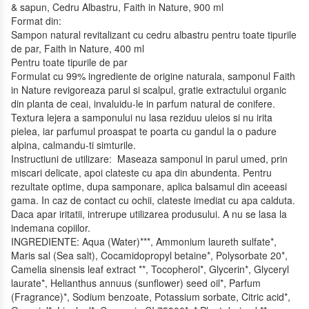
& sapun, Cedru Albastru, Faith in Nature, 900 ml
Format din:
Sampon natural revitalizant cu cedru albastru pentru toate tipurile
de par, Faith in Nature, 400 ml
Pentru toate tipurile de par
Formulat cu 99% ingrediente de origine naturala, samponul Faith
in Nature revigoreaza parul si scalpul, gratie extractului organic
din planta de ceai, invaluidu-le in parfum natural de conifere.
Textura lejera a samponului nu lasa reziduu uleios si nu irita
pielea, iar parfumul proaspat te poarta cu gandul la o padure
alpina, calmandu-ti simturile.
Instructiuni de utilizare: Maseaza samponul in parul umed, prin
miscari delicate, apoi clateste cu apa din abundenta. Pentru
rezultate optime, dupa samponare, aplica balsamul din aceeasi
gama. In caz de contact cu ochii, clateste imediat cu apa calduta.
Daca apar iritatii, intrerupe utilizarea produsului. A nu se lasa la
indemana copiilor.
INGREDIENTE: Aqua (Water)***, Ammonium laureth sulfate*,
Maris sal (Sea salt), Cocamidopropyl betaine*, Polysorbate 20*,
Camelia sinensis leaf extract **, Tocopherol*, Glycerin*, Glyceryl
laurate*, Helianthus annuus (sunflower) seed oil*, Parfum
(Fragrance)*, Sodium benzoate, Potassium sorbate, Citric acid*,