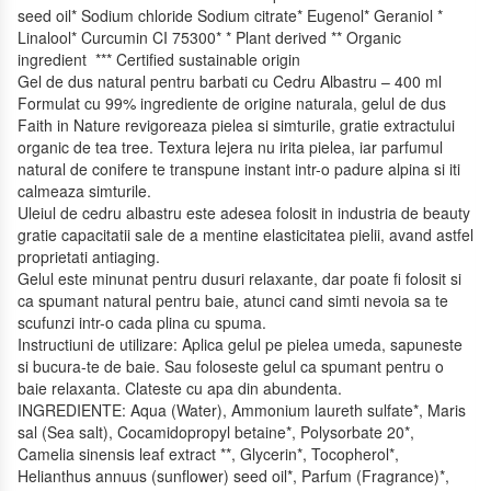
seed oil* Sodium chloride Sodium citrate* Eugenol* Geraniol *
Linalool* Curcumin CI 75300* * Plant derived ** Organic
ingredient *** Certified sustainable origin
Gel de dus natural pentru barbati cu Cedru Albastru – 400 ml
Formulat cu 99% ingrediente de origine naturala, gelul de dus
Faith in Nature revigoreaza pielea si simturile, gratie extractului
organic de tea tree. Textura lejera nu irita pielea, iar parfumul
natural de conifere te transpune instant intr-o padure alpina si iti
calmeaza simturile.
Uleiul de cedru albastru este adesea folosit in industria de beauty
gratie capacitatii sale de a mentine elasticitatea pielii, avand astfel
proprietati antiaging.
Gelul este minunat pentru dusuri relaxante, dar poate fi folosit si
ca spumant natural pentru baie, atunci cand simti nevoia sa te
scufunzi intr-o cada plina cu spuma.
Instructiuni de utilizare: Aplica gelul pe pielea umeda, sapuneste
si bucura-te de baie. Sau foloseste gelul ca spumant pentru o
baie relaxanta. Clateste cu apa din abundenta.
INGREDIENTE: Aqua (Water), Ammonium laureth sulfate*, Maris
sal (Sea salt), Cocamidopropyl betaine*, Polysorbate 20*,
Camelia sinensis leaf extract **, Glycerin*, Tocopherol*,
Helianthus annuus (sunflower) seed oil*, Parfum (Fragrance)*,