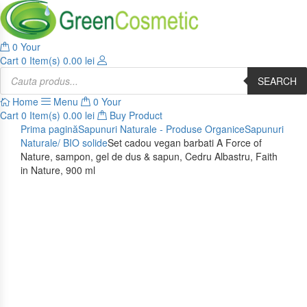
0
Your
Cart
0 Item(s)
0.00
lei
Products
search
SEARCH
Home
Menu
0
Your
Cart
0 Item(s)
0.00
lei
Buy Product
Prima pagină
Sapunuri Naturale - Produse Organice
Sapunuri
Naturale/ BIO solide
Set cadou vegan barbati A Force of
Nature, sampon, gel de dus & sapun, Cedru Albastru, Faith
in Nature, 900 ml