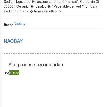
Sodium benzoate, Potassium sorbate, Citric acid*, Curcumin CI
75300*, Geraniol �, Linalool� * Vegetable derived ** Ethically
traded & organic � from essential oils
Naobay
Brand
NAOBAY
Alte produse recomandate
Hot
In stoc