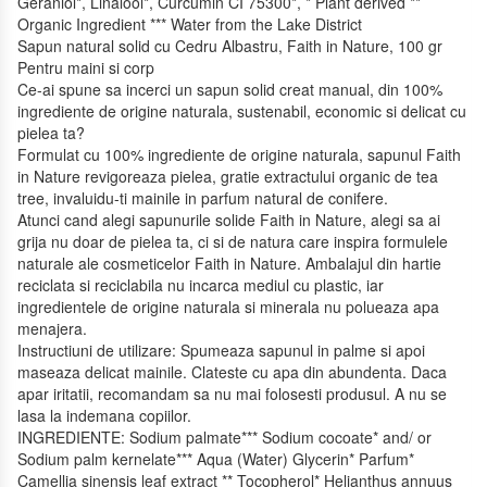
Geraniol*, Linalool*, Curcumin CI 75300*, * Plant derived **
Organic Ingredient *** Water from the Lake District
Sapun natural solid cu Cedru Albastru, Faith in Nature, 100 gr
Pentru maini si corp
Ce-ai spune sa incerci un sapun solid creat manual, din 100%
ingrediente de origine naturala, sustenabil, economic si delicat cu
pielea ta?
Formulat cu 100% ingrediente de origine naturala, sapunul Faith
in Nature revigoreaza pielea, gratie extractului organic de tea
tree, invaluidu-ti mainile in parfum natural de conifere.
Atunci cand alegi sapunurile solide Faith in Nature, alegi sa ai
grija nu doar de pielea ta, ci si de natura care inspira formulele
naturale ale cosmeticelor Faith in Nature. Ambalajul din hartie
reciclata si reciclabila nu incarca mediul cu plastic, iar
ingredientele de origine naturala si minerala nu polueaza apa
menajera.
Instructiuni de utilizare: Spumeaza sapunul in palme si apoi
maseaza delicat mainile. Clateste cu apa din abundenta. Daca
apar iritatii, recomandam sa nu mai folosesti produsul. A nu se
lasa la indemana copiilor.
INGREDIENTE: Sodium palmate*** Sodium cocoate* and/ or
Sodium palm kernelate*** Aqua (Water) Glycerin* Parfum*
Camellia sinensis leaf extract ** Tocopherol* Helianthus annuus