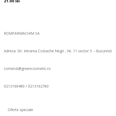
21.00
lei
ROMFARMACHIM SA
Adresa: Str. Intrarea Costache Negri , Nr. 11 sector 5 – Bucuresti
comenzi@greencosmetic.ro
0213166480 / 0213162760
Comenzi si livrare
Oferte speciale