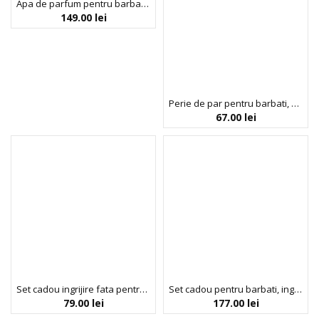
Apa de parfum pentru barbati, FC Barcelona, 100 ml
149.00
lei
Perie de par pentru barbati, FC Barcelona, 1 bucata
67.00
lei
Set cadou ingrijire fata pentru barbati, perie pentru curatarea tenului & bentita par, FC Barcelona, 2 articole
Set cadou pentru barbati, ingrijire par si corp in borseta rezistenta la apa, FC Barcelona, 3 articole
79.00
lei
177.00
lei