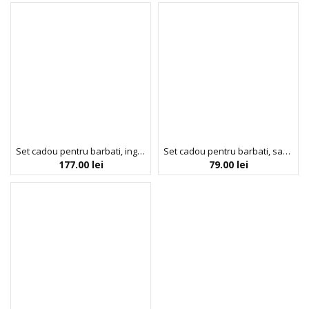
Set cadou pentru barbati, ingrijire par si corp in cutie metalica, FC Barcelona, 4 articole
Set cadou pentru barbati, sapun lichid & spray pentru corp, FC Barcelona, 2 articole
177.00
lei
79.00
lei