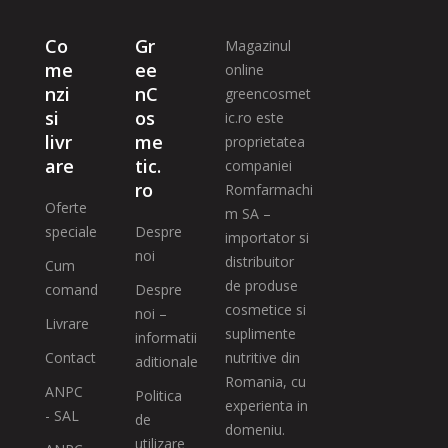
Co
Gr
Magazinul
me
ee
online
nzi
nC
greencosmet
si
os
ic.ro este
livr
me
proprietatea
are
tic.
companiei
ro
Romfarmachi
Oferte
m SA –
speciale
Despre
importator si
noi
distribuitor
Cum
de produse
comand
Despre
cosmetice si
noi –
Livrare
suplimente
informatii
Contact
nutritive din
aditionale
Romania, cu
ANPC
Politica
experienta in
- SAL
de
domeniu.
utilizare